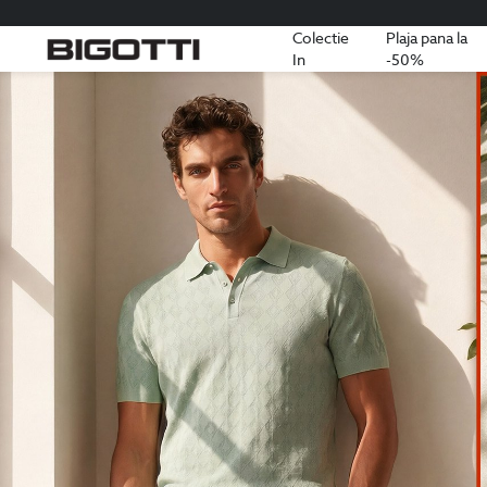
Colectie
Plaja pana la
In
-50%