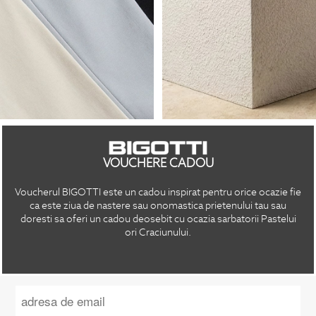
VOUCHERE CADOU
Voucherul BIGOTTI este un cadou inspirat pentru orice ocazie fie
ca este ziua de nastere sau onomastica prietenului tau sau
doresti sa oferi un cadou deosebit cu ocazia sarbatorii Pastelui
ori Craciunului.