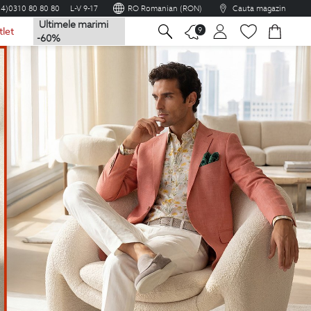
04)0310 80 80 80
L-V 9-17
RO Romanian (RON)
Cauta magazin
Ultimele marimi
na
9
tlet
-60%