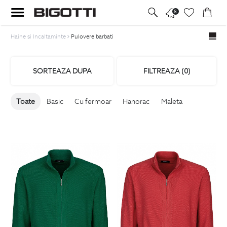
8
Haine si Incaltaminte
Pulovere barbati
SORTEAZA DUPA
FILTREAZA (
0
)
Toate
Basic
Cu fermoar
Hanorac
Maleta