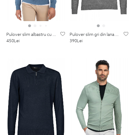
pulover slim albastru cu fermoar din poliester si vascoza
pulover slim gri din lana si acril
450
Lei
390
Lei