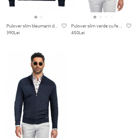
pulover slim bleumarin din lana si acril
pulover slim verde cu fermoar din poliester si vascoza
390
Lei
450
Lei