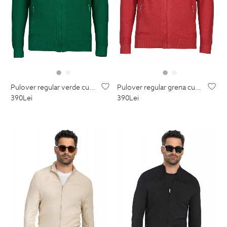
pulover regular verde cu fermoar din bumbac si amestec
pulover regular grena cu fermoar din bumbac si amestec
390
Lei
390
Lei