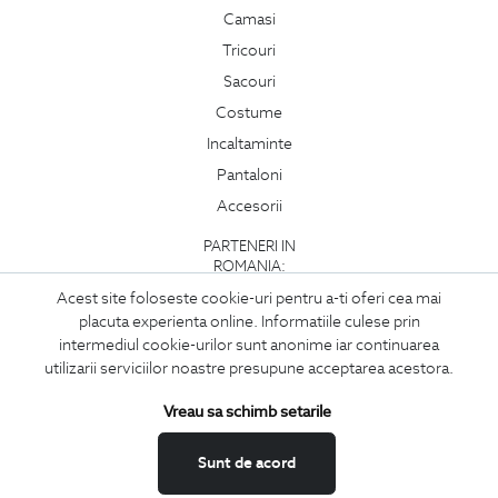
Camasi
Tricouri
Sacouri
Costume
Incaltaminte
Pantaloni
Accesorii
PARTENERI IN
ROMANIA:
Acest site foloseste cookie-uri pentru a-ti oferi cea mai
placuta experienta online. Informatiile culese prin
intermediul cookie-urilor sunt anonime iar continuarea
utilizarii serviciilor noastre presupune acceptarea acestora.
Vreau sa schimb setarile
Sunt de acord
Copyright © 2026
BIGOTTI - IMBRACAMINTE SI INCALTAMINTE