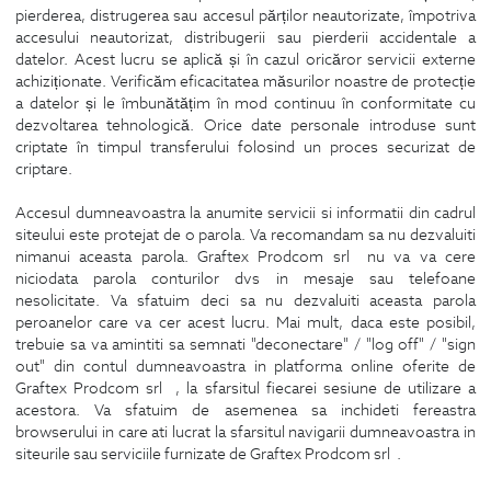
pierderea, distrugerea sau accesul părților neautorizate, împotriva
accesului neautorizat, distribugerii sau pierderii accidentale a
datelor. Acest lucru se aplică și în cazul oricăror servicii externe
achiziționate. Verificăm eficacitatea măsurilor noastre de protecție
a datelor și le îmbunătățim în mod continuu în conformitate cu
dezvoltarea tehnologică. Orice date personale introduse sunt
criptate în timpul transferului folosind un proces securizat de
criptare.
Accesul dumneavoastra la anumite servicii si informatii din cadrul
siteului este protejat de o parola. Va recomandam sa nu dezvaluiti
nimanui aceasta parola. Graftex Prodcom srl nu va va cere
niciodata parola conturilor dvs in mesaje sau telefoane
nesolicitate. Va sfatuim deci sa nu dezvaluiti aceasta parola
peroanelor care va cer acest lucru. Mai mult, daca este posibil,
trebuie sa va amintiti sa semnati "deconectare" / "log off" / "sign
out" din contul dumneavoastra in platforma online oferite de
Graftex Prodcom srl , la sfarsitul fiecarei sesiune de utilizare a
acestora. Va sfatuim de asemenea sa inchideti fereastra
browserului in care ati lucrat la sfarsitul navigarii dumneavoastra in
siteurile sau serviciile furnizate de Graftex Prodcom srl .