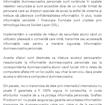
Informațiile dumneavoastra personale sunt conținute în spatele
rețelelor securizate și sunt accesibile doar de un număr limitat de
persoane care au drepturi speciale de acces la astfel de sisteme și
trebuie să păstreze confidențialitatea informațiilor. În plus, toate
informațiile sensibile / financiare furnizate sunt criptate prin
tehnologia Secure Socket Layer (SSL).
Implementăm o varietate de măsuri de securitate atunci când un
utilizator plasează o comandă care intră, transmite sau accesează
informațiile sale pentru a menține siguranța informațiilor
dumneavoastra personale.
Aceste sfaturi sunt destinate sa inlature accesul persoanelor
neautorizate la informatiile dumneavoastra personale sau la
corespondenta dumneavoastra atunci cand lucrati intr-o retea de
computere aflata intr-un loc public sau chiar la serviciu, daca poate
accesa si altcineva computerul dumneavoastra
Din pacate, nici o transmisie de date prin intemediul internetului nu
poate fi garantata a fi 100% sigura. In consecinta, in ciuda
eforturilor noastre de a va proteja informatia personala, Graftex
Prodcom srl nu poate asigura sau garanta securitatea informatiilor
transmise de dumneavoastra catre noi, catre si de la serviciile