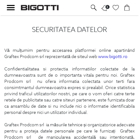
8
SECURITATEA DATELOR
Vă mulțumim pentru accesarea platformei online apartinând
Graftex Prodcom srl reprezentată de siteul web
www.bigotti.ro
Confidentialitatea si protectia informatiilor colectate de la
dumneavoastra sunt de o importanta vitala pentru noi. Graftex
Prodcom srl nu ofera informatia colectata unor terti fara
consimtmantul dumneavoastra expres si prealabil. Orice statistica
privind traficul utilizatorilor nostri, pe care o vom oferi catre terte
retele de publicitate sau catre siteuri partenere, este furnizata doar
ca ansamblu de date si nu include nici o informatie identificabila
personal despre nici un utilizator individual.
Graftex Prodcom srl ia măsurile tehnice și organizatorice adecvate
pentru a proteja datele personale pe care le furnizați Graftex
Prodcom srl de manipularea accidentală sau intenționată,