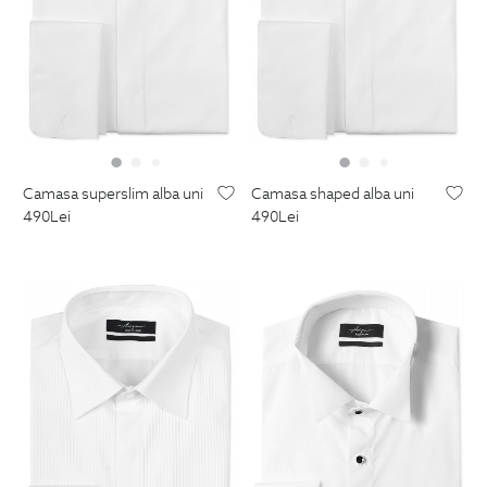
camasa superslim alba uni
camasa shaped alba uni
490
Lei
490
Lei