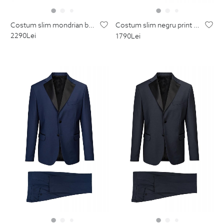
costum slim mondrian bleumarin uni
costum slim negru print floral
2290
Lei
1790
Lei