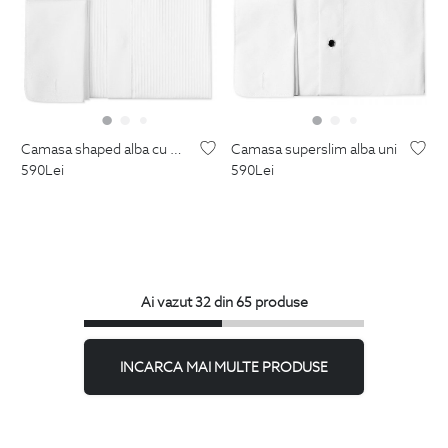
camasa shaped alba cu plastron
camasa superslim alba uni
590
Lei
590
Lei
Ai vazut 32 din 65 produse
INCARCA MAI MULTE PRODUSE