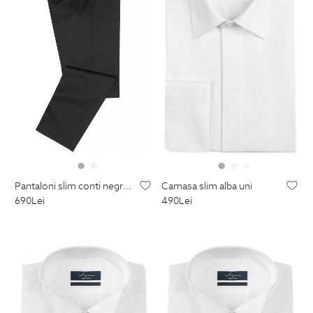
pantaloni slim conti negri uni
camasa slim alba uni
690
Lei
490
Lei