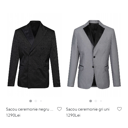
sacou ceremonie negru print floral
sacou ceremonie gri uni
1290
Lei
1290
Lei