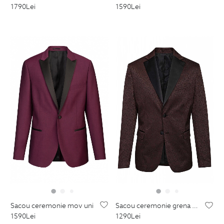
1590
Lei
1790
Lei
sacou ceremonie mov uni
sacou ceremonie grena print floral
1590
Lei
1290
Lei