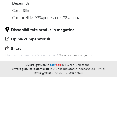
Desen:
Uni
Corp:
Slim
Compozitie:
53%poliester 47%vascoza
Disponibilitate produs in magazine
Opinia cumparatorului
Share
Haine si Incaltaminte
Sacouri barbati
Sacou ceremonie gri uni
Livrare gratuita in
easy
box
in 1-5 zile lucratoare.
`
Livrare gratuita la domiciliu
in 2-5 zile lucratoare incepand cu 249 Lei
Retur gratuit
in 30 de zile
Vezi detalii