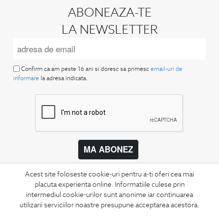
ABONEAZA-TE
LA NEWSLETTER
Confirm ca am peste 16 ani si doresc sa primesc
email-uri de
informare
la adresa indicata.
MA ABONEZ
Fii mereu la curent cu noutatile noastre,
Acest site foloseste cookie-uri pentru a-ti oferi cea mai
oferte speciale si trenduri in moda masculina.
placuta experienta online. Informatiile culese prin
intermediul cookie-urilor sunt anonime iar continuarea
CONCIERGE
utilizarii serviciilor noastre presupune acceptarea acestora.
Termeni si conditii