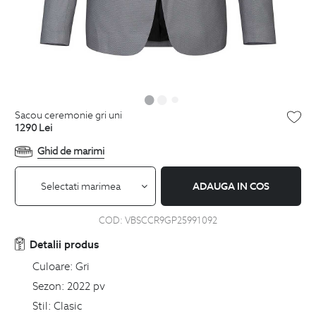
sacou ceremonie gri uni
1290
Lei
Ghid de marimi
Selectati marimea
ADAUGA IN COS
COD:
VBSCCR9GP25991092
Detalii produs
Culoare:
Gri
Sezon:
2022 pv
Stil:
Clasic