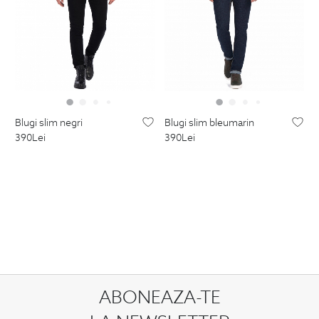
blugi slim negri
blugi slim bleumarin
390
Lei
390
Lei
ABONEAZA-TE