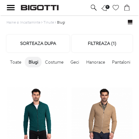
9
Haine si Incaltaminte
Tinute
Blugi
SORTEAZA DUPA
FILTREAZA (
1
)
Toate
Blugi
Costume
Geci
Hanorace
Pantaloni