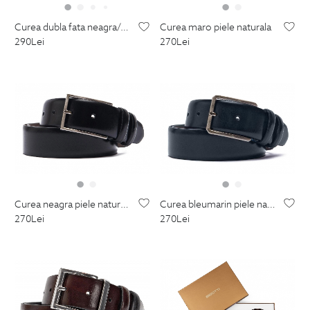
curea dubla fata neagra/grena piele naturala
curea maro piele naturala
290
Lei
270
Lei
curea neagra piele naturala
curea bleumarin piele naturala
270
Lei
270
Lei