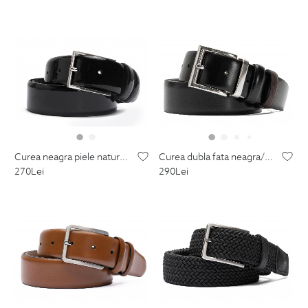
curea dubla fata neagra/maro piele naturala
curea neagra piele naturala
290
Lei
270
Lei