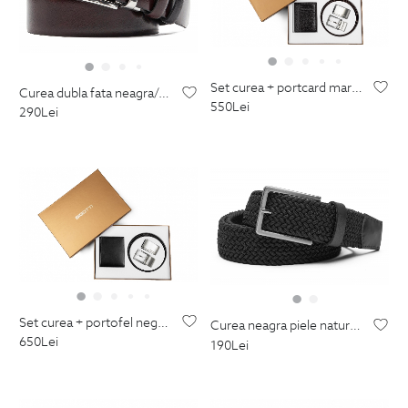
set curea + portcard maro piele naturala
curea dubla fata neagra/grena piele naturala
550
Lei
290
Lei
set curea + portofel negru piele naturala
curea neagra piele naturala si textil
650
Lei
190
Lei