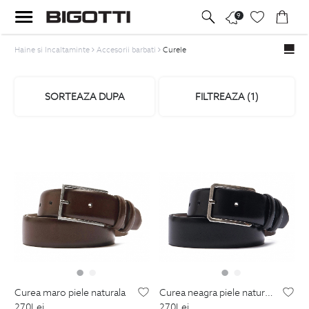
9
Haine si Incaltaminte
Accesorii barbati
Curele
SORTEAZA DUPA
FILTREAZA (
1
)
curea maro piele naturala
curea neagra piele naturala
270
Lei
270
Lei