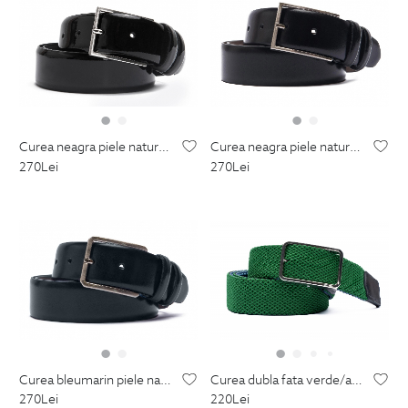
curea neagra piele naturala
curea neagra piele naturala
270
Lei
270
Lei
curea dubla fata verde/albastru textil si piele naturala
curea bleumarin piele naturala
220
Lei
270
Lei