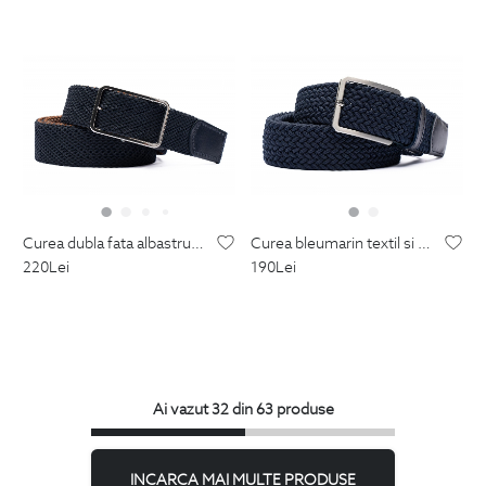
curea dubla fata albastru/maro textil si piele naturala
curea bleumarin textil si piele naturala
220
Lei
190
Lei
Ai vazut 32 din 63 produse
INCARCA MAI MULTE PRODUSE