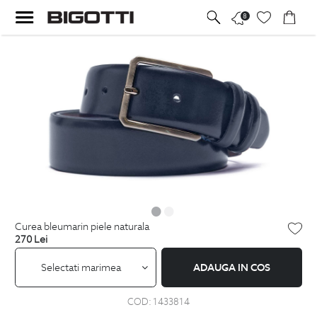
8
curea bleumarin piele naturala
270
Lei
Selectati marimea
ADAUGA IN COS
COD:
1433814