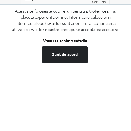
Acest site foloseste cookie-uri pentru a-ti oferi cea mai
placuta experienta online. Informatiile culese prin
MA ABONEZ
intermediul cookie-urilor sunt anonime iar continuarea
utilizarii serviciilor noastre presupune acceptarea acestora.
Fii mereu la curent cu noutatile noastre,
oferte speciale si trenduri in moda masculina.
Vreau sa schimb setarile
CONCIERGE
Sunt de acord
Termeni si conditii
Schimburi si retur
Securitatea datelor
Feedback site
ANPC
SOL
BIGOTTI
Contact
Magazine