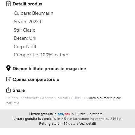
Detalii produs
Culoare:
Bleumarin
Sezon:
2025 ti
Stil:
Clasic
Desen:
Uni
Corp:
Nofit
Compozitie:
100% leather
Disponibilitate produs in magazine
Opinia cumparatorului
Share
Haine si Incaltaminte
Accesorii barbati
CURELE
Curea bleumarin piele
naturala
Livrare gratuita in
easy
box
in 1-5 zile lucratoare.
`
Livrare gratuita la domiciliu
in 2-5 zile lucratoare incepand cu 249 Lei
Retur gratuit
in 30 de zile
Vezi detalii