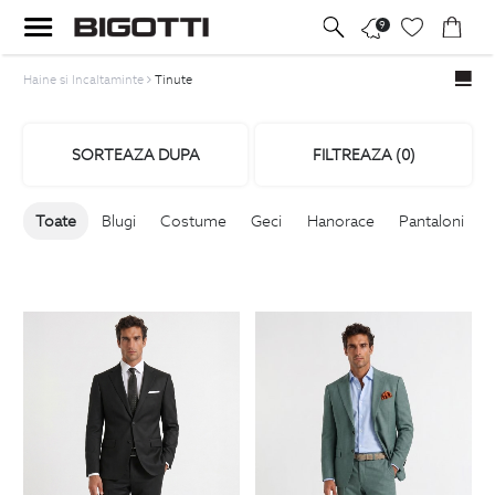
9
Haine si Incaltaminte
Tinute
SORTEAZA DUPA
FILTREAZA (
0
)
Toate
Blugi
Costume
Geci
Hanorace
Pantaloni