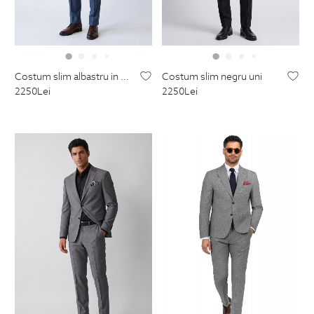
costum slim albastru in dungi
costum slim negru uni
2250
Lei
2250
Lei