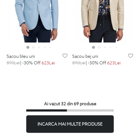
sacou bleu uni
sacou bej uni
890
Lei
| -30% Off
623
Lei
890
Lei
| -30% Off
623
Lei
Ai vazut 32 din 69 produse
INCARCA MAI MULTE PRODUSE