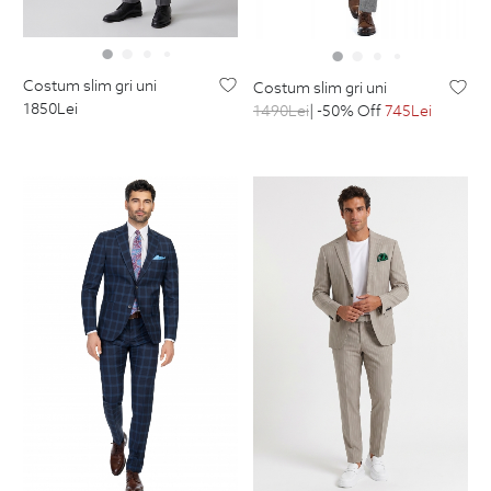
costum slim gri uni
costum slim gri uni
1850
Lei
1490
Lei
| -50% Off
745
Lei