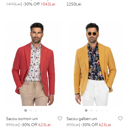
1490
Lei
| -30% Off
1043
Lei
2250
Lei
sacou somon uni
sacou galben uni
890
Lei
| -30% Off
623
Lei
890
Lei
| -30% Off
623
Lei