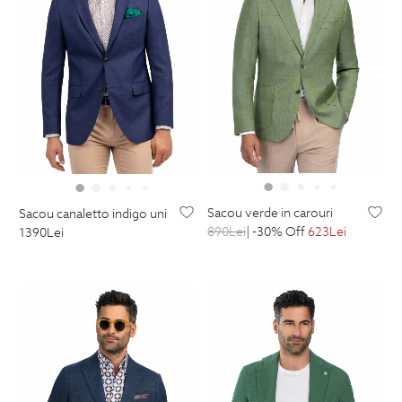
sacou verde in carouri
sacou canaletto indigo uni
890
Lei
| -30% Off
623
Lei
1390
Lei