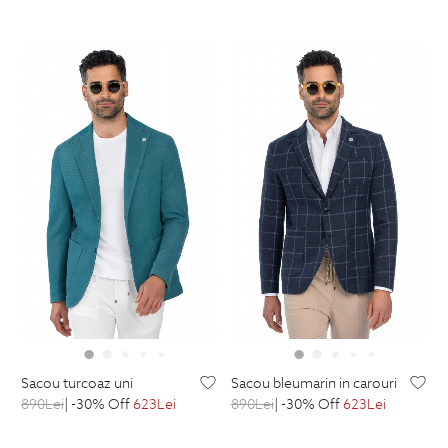
sacou turcoaz uni
sacou bleumarin in carouri
890
Lei
| -30% Off
623
Lei
890
Lei
| -30% Off
623
Lei