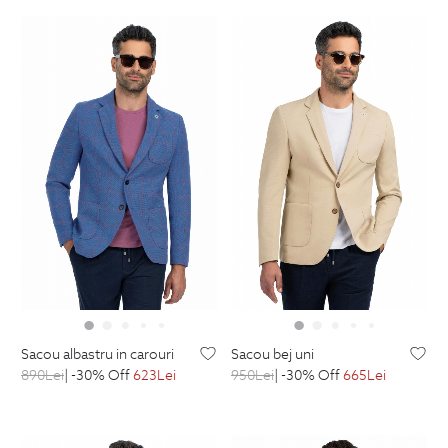
sacou albastru in carouri
sacou bej uni
890
Lei
| -30% Off
623
Lei
950
Lei
| -30% Off
665
Lei