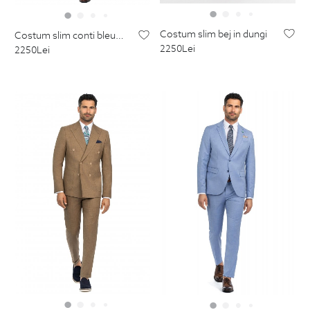
costum slim bej in dungi
costum slim conti bleumarin carouri
2250
Lei
2250
Lei