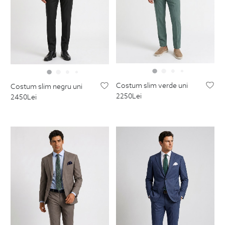
costum slim verde uni
costum slim negru uni
2250
Lei
2450
Lei