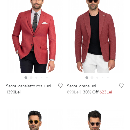
sacou canaletto rosu uni
sacou grena uni
1390
Lei
890
Lei
| -30% Off
623
Lei