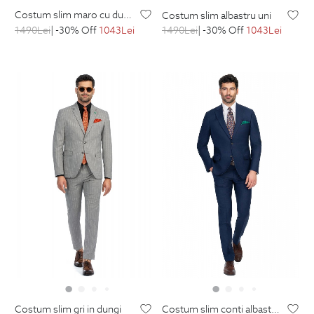
costum slim maro cu dungi
costum slim albastru uni
1490
Lei
| -30% Off
1043
Lei
1490
Lei
| -30% Off
1043
Lei
costum slim gri in dungi
costum slim conti albastru carouri