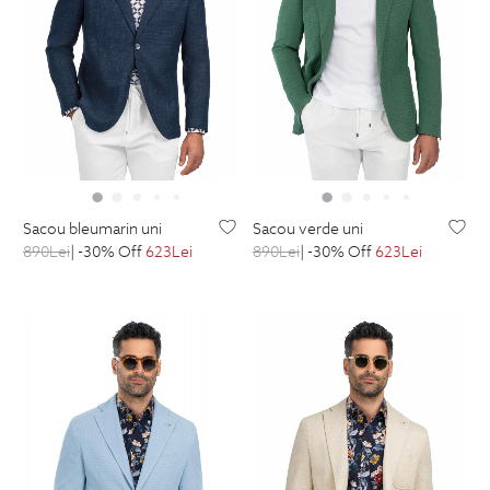
sacou bleumarin uni
sacou verde uni
890
Lei
| -30% Off
623
Lei
890
Lei
| -30% Off
623
Lei