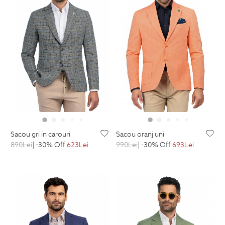
sacou gri in carouri
sacou oranj uni
890
Lei
| -30% Off
623
Lei
990
Lei
| -30% Off
693
Lei