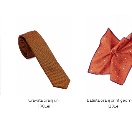
cravata oranj uni
batista oranj print geom
190
Lei
120
Lei