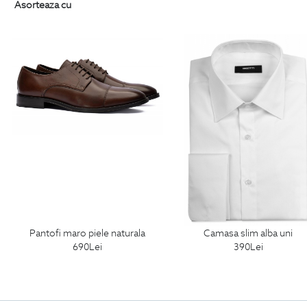
Asorteaza cu
pantofi maro piele naturala
camasa slim alba uni
690
Lei
390
Lei