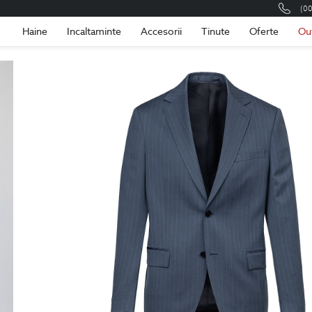
(0
Romania
Roma
Haine
Incaltaminte
Accesorii
Tinute
Oferte
Ou