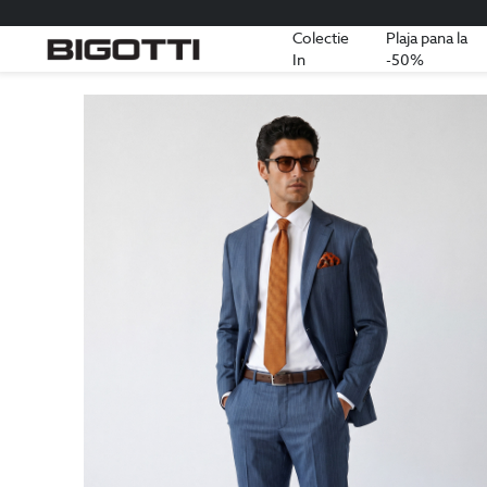
Colectie
Plaja pana la
In
-50%