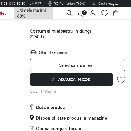
04)0310 80 80 80
L-V 9-17
RO Romanian (RON)
Cauta magazin
Ultimele marimi
na
9
tlet
-60%
costum slim albastru in dungi
2250
Lei
Ghid de marimi
Selectati marimea
ADAUGA IN COS
COD:
1483648
Detalii produs
Disponibilitate produs in magazine
Opinia cumparatorului