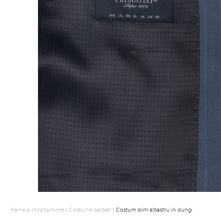
Haine si Incaltaminte
Costume barbati
Costum slim albastru in dungi