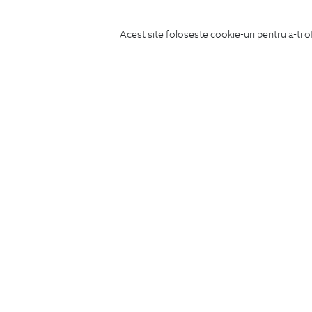
Acest site foloseste cookie-uri pentru a-ti o
ABONEAZA-TE
LA NEWSLETTER
CONCIERGE
Termeni si conditii
Schimburi si retur