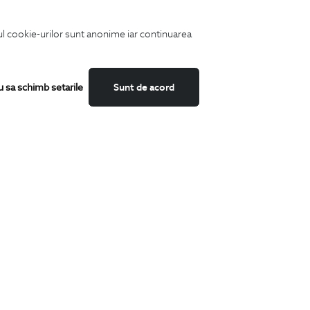
iul cookie-urilor sunt anonime iar continuarea
u sa schimb setarile
Sunt de acord
Fii mereu la curent cu noutatile noastre,
oferte speciale si trenduri in moda masculina.
CATEGORII
Camasi
Tricouri