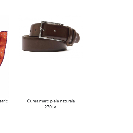
etric
curea maro piele naturala
270
Lei