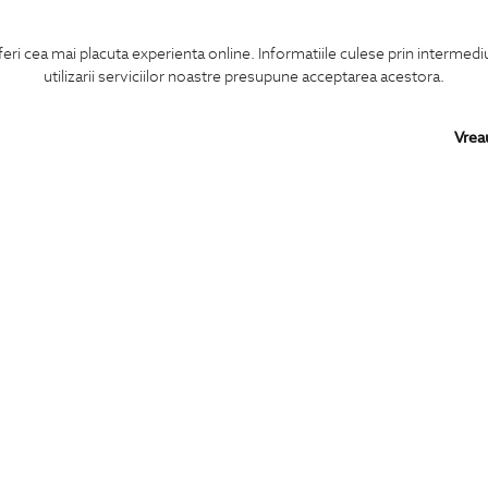
feri cea mai placuta experienta online. Informatiile culese prin intermed
utilizarii serviciilor noastre presupune acceptarea acestora.
Vrea
Confirm ca am peste 16 ani si doresc sa primesc
email-uri de informare
la adresa indicata.
MA ABONEZ
BIGOTTI
SHARE
Contact
Facebook
Magazine
LinkedIn