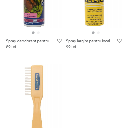
spray deodorant pentru incaltaminte
spray largire pentru incaltaminte din piele
89
Lei
99
Lei