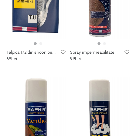
talpica 1/2 din silicon pentru incaltaminte
spray impermeabilitate
69
Lei
99
Lei