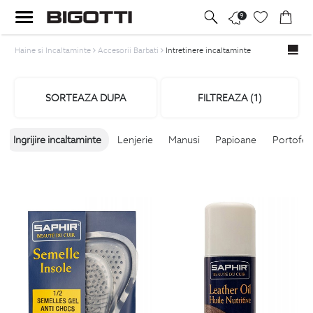
9
Haine si Incaltaminte
Accesorii Barbati
Intretinere incaltaminte
SORTEAZA DUPA
FILTREAZA (
1
)
Ingrijire incaltaminte
Lenjerie
Manusi
Papioane
Portofel