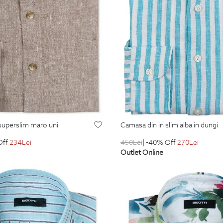
 superslim maro uni
camasa din in slim alba in dungi
Off
234
Lei
450
Lei
| -40% Off
270
Lei
Outlet Online