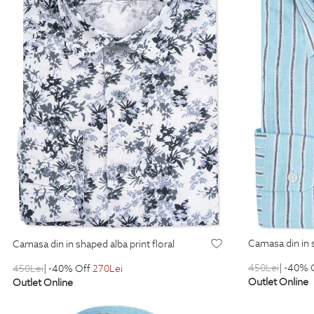
camasa din in 
camasa din in shaped alba print floral
450
Lei
| -40% 
450
Lei
| -40% Off
270
Lei
Outlet Online
Outlet Online