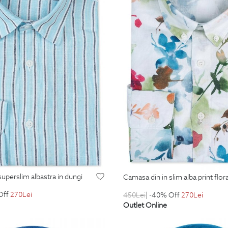
superslim albastra in dungi
camasa din in slim alba print flora
Off
270
Lei
450
Lei
| -40% Off
270
Lei
Outlet Online