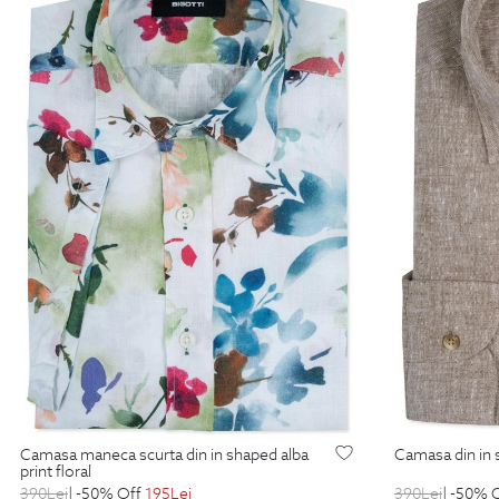
camasa maneca scurta din in shaped alba
camasa din in
print floral
390
Lei
| -50% Off
195
Lei
390
Lei
| -50% 