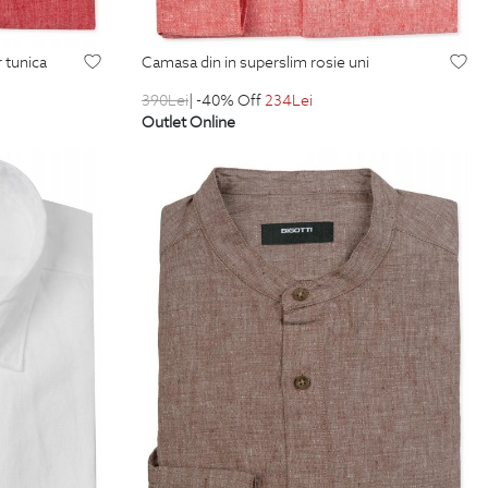
r tunica
camasa din in superslim rosie uni
390
Lei
| -40% Off
234
Lei
Outlet Online