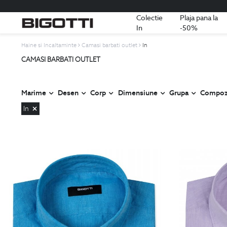
Colectie
Plaja pana la
In
-50%
Haine si Incaltaminte
Camasi barbati outlet
In
CAMASI BARBATI OUTLET
Marime
Desen
Corp
Dimensiune
Grupa
Compozi
In