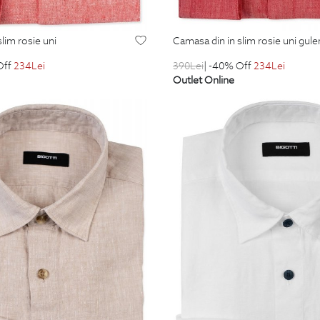
slim rosie uni
camasa din in slim rosie uni gule
Off
234
Lei
390
Lei
| -40% Off
234
Lei
Outlet Online