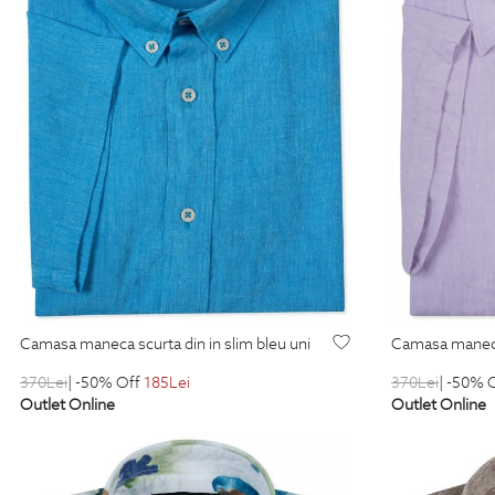
camasa maneca scurta din in slim bleu uni
camasa maneca 
370
Lei
| -50% Off
185
Lei
370
Lei
| -50% 
Outlet Online
Outlet Online