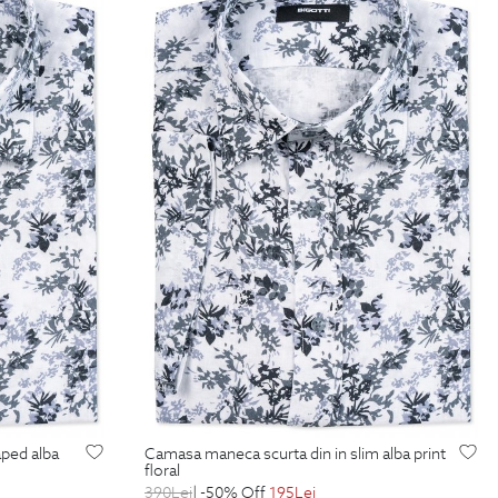
camasa maneca scurta din in slim alba print
floral
390
Lei
| -50% Off
195
Lei