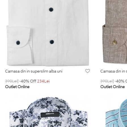
camasa din in superslim alba uni
camasa din in
390
Lei
| -40% Off
234
Lei
390
Lei
| -40% 
Outlet Online
Outlet Online