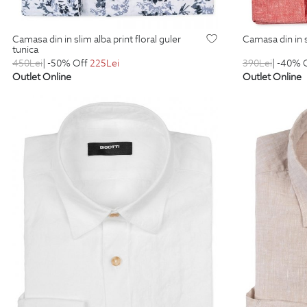
camasa din in slim alba print floral guler
camasa din in 
tunica
450
Lei
| -50% Off
225
Lei
390
Lei
| -40% 
Outlet Online
Outlet Online