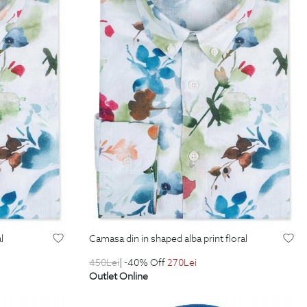
l
camasa din in shaped alba print floral
450
Lei
| -40% Off
270
Lei
Outlet Online