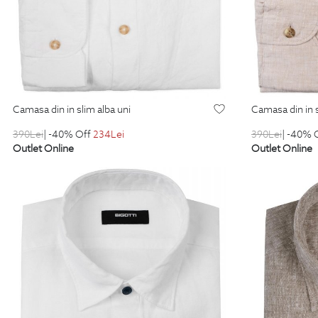
camasa din in slim alba uni
camasa din in 
390
Lei
| -40% Off
234
Lei
390
Lei
| -40% 
Outlet Online
Outlet Online