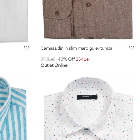
camasa din in slim maro guler tunica
390
Lei
| -40% Off
234
Lei
Outlet Online