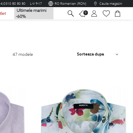
04)0310 80 80 80
L-V 9-17
RO Romanian (RON)
Cauta magazin
Ultimele marimi
na
9
tlet
-60%
Sorteaza dupa
47
modele