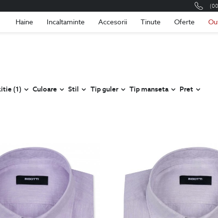
(0
Romania
Roma
Haine
Incaltaminte
Accesorii
Tinute
Oferte
Ou
tie (1)
Culoare
Stil
Tip guler
Tip manseta
Pret