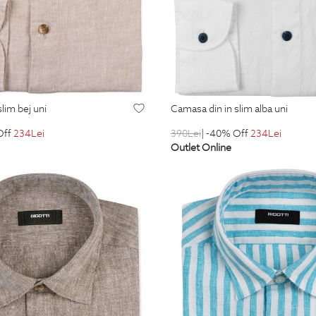
slim bej uni
camasa din in slim alba uni
Off
234
Lei
390
Lei
| -40% Off
234
Lei
Outlet Online