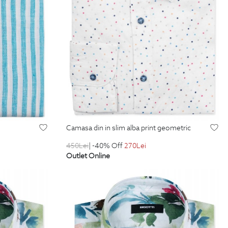
camasa din in slim alba print geometric
450
Lei
| -40% Off
270
Lei
Outlet Online