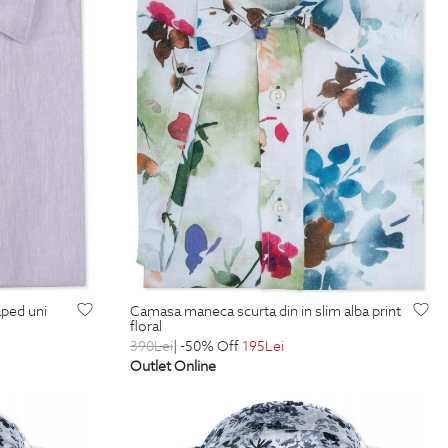
aped uni
camasa maneca scurta din in slim alba print
floral
390
Lei
| -50% Off
195
Lei
Outlet Online