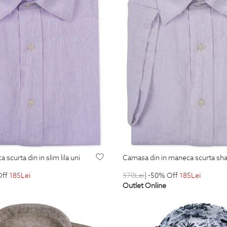
scurta din in slim lila uni
camasa din in maneca scurta sh
Off
185
Lei
370
Lei
| -50% Off
185
Lei
Outlet Online