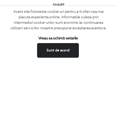
SHARE
Facebook
Acest site foloseste cookie-uri pentru a-ti oferi cea mai
placuta experienta online. Informatiile culese prin
LinkedIn
intermediul cookie-urilor sunt anonime iar continuarea
Twitter
utilizarii serviciilor noastre presupune acceptarea acestora.
Pinterest
x
10% DISCOUNT
Finalizeaza in 24h comanda si primesti
la
Vreau sa schimb setarile
Instagram
toate produsele cu pret intreg adaugate in cos.
Sunt de acord
Discountul a fost activat si va fi vizibil in finalizarea comenzii.
CATEGORII
APLICA DISCOUNT
Camasi
Tricouri
Sacouri
Costume
Incaltaminte
Pantaloni
Accesorii
PARTENERI IN