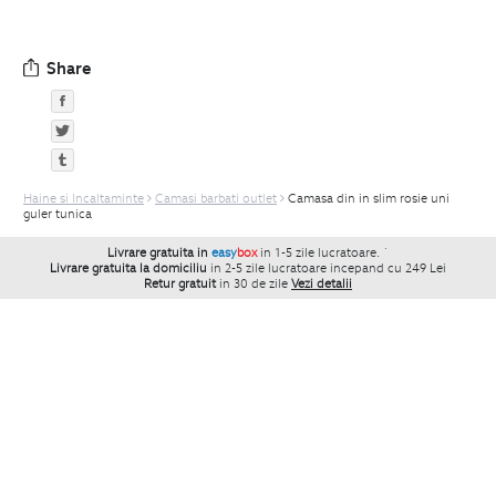
Share
Haine si Incaltaminte
Camasi barbati outlet
Camasa din in slim rosie uni
guler tunica
Livrare gratuita in
easy
box
in 1-5 zile lucratoare.
`
Livrare gratuita la domiciliu
in 2-5 zile lucratoare incepand cu 249 Lei
Retur gratuit
in 30 de zile
Vezi detalii