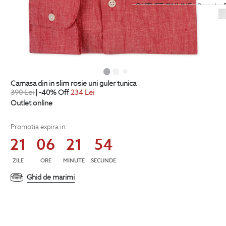
OUTLET ONLINE
- Pana la
-
categoria
Tricouri. Stoc limit
OUTLET ONLINE
- Pana la
-
categoria
Plaja. Stoc limitat
camasa din in slim rosie uni guler tunica
OUTLET ONLINE
- Pana la
-
390
Lei
| -40% Off
234
Lei
categoria
Pantaloni scurti. St
Outlet online
Promotia expira in:
OUTLET ONLINE
- Pana la
-
21
06
21
54
categoria
Incaltaminte. Stoc 
ZILE
ORE
MINUTE
SECUNDE
Ghid de marimi