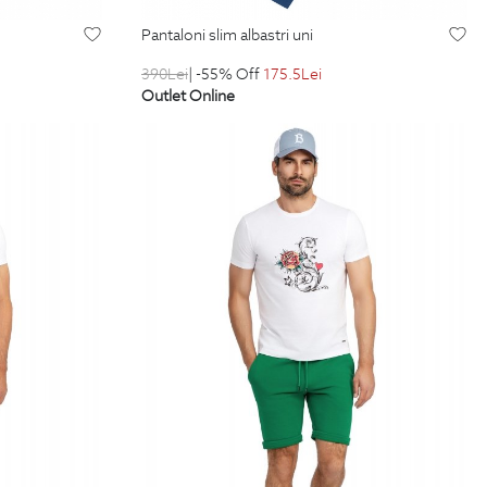
pantaloni slim albastri uni
390
Lei
| -55% Off
175.5
Lei
Outlet Online