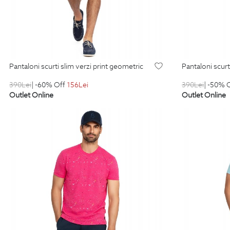
pantaloni scurti slim verzi print geometric
pantaloni scur
390
Lei
| -60% Off
156
Lei
390
Lei
| -50% 
Outlet Online
Outlet Online