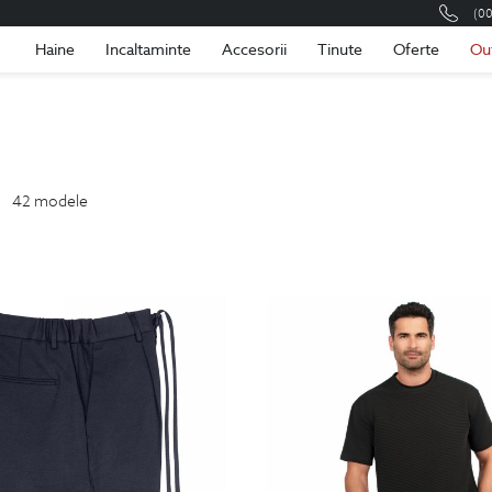
(0
Romania
Roma
Haine
Incaltaminte
Accesorii
Tinute
Oferte
Ou
42
modele