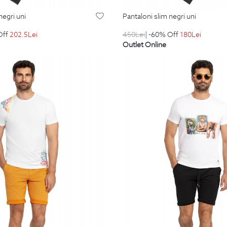
negri uni
pantaloni slim negri uni
Off
202.5
Lei
450
Lei
| -60% Off
180
Lei
Outlet Online