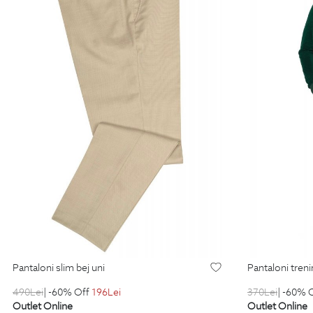
pantaloni slim bej uni
pantaloni tren
490
Lei
| -60% Off
196
Lei
370
Lei
| -60% 
Outlet Online
Outlet Online