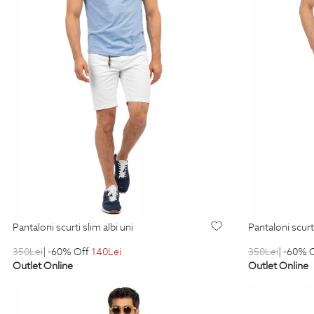
pantaloni scurti slim albi uni
pantaloni scurt
350
Lei
| -60% Off
140
Lei
350
Lei
| -60% 
Outlet Online
Outlet Online