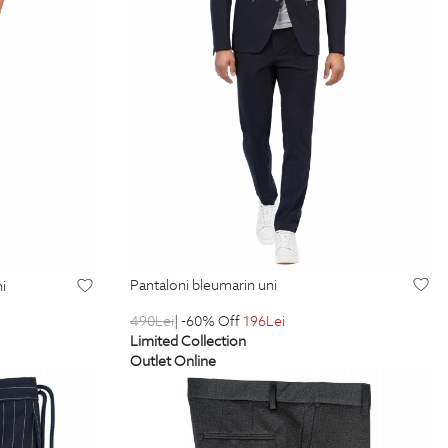
pantaloni bleumarin uni
ni
490
Lei
| -60% Off
196
Lei
Limited Collection
Outlet Online