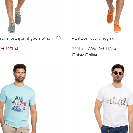
ti slim oranj print geometric
pantaloni scurti negri uni
Off
195
Lei
290
Lei
| -60% Off
116
Lei
Outlet Online