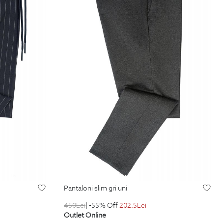
pantaloni slim gri uni
450
Lei
| -55% Off
202.5
Lei
Outlet Online