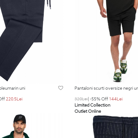
 bleumarin uni
pantaloni scurti oversize negri u
Off
220.5
Lei
320
Lei
| -55% Off
144
Lei
Limited Collection
Outlet Online