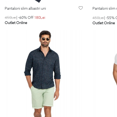
pantaloni slim albastri uni
pantaloni slim 
450
Lei
| -60% Off
180
Lei
450
Lei
| -55% 
Outlet Online
Outlet Online