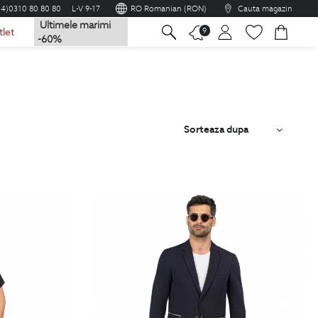
04)0310 80 80 80
L-V 9-17
RO Romanian (RON)
Cauta magazin
Ultimele marimi
na
9
tlet
-60%
Sorteaza dupa