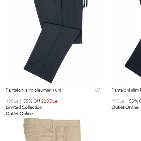
pantaloni slim bleumarin uni
pantaloni slim
490
Lei
| -55% Off
220.5
Lei
490
Lei
| -55% 
Limited Collection
Outlet Online
Outlet Online