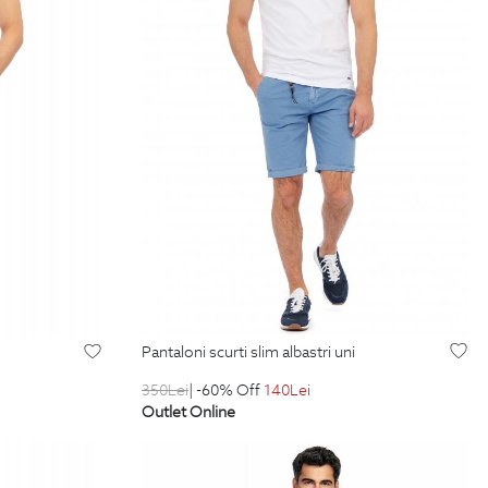
pantaloni scurti slim albastri uni
350
Lei
| -60% Off
140
Lei
Outlet Online