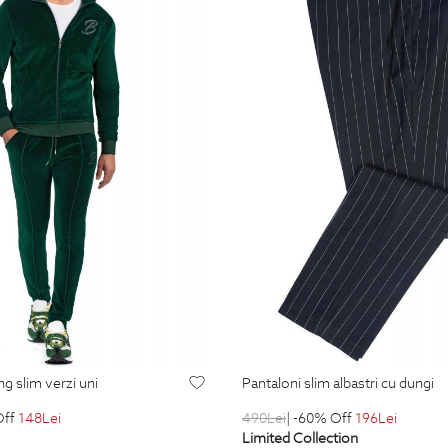
ing slim verzi uni
pantaloni slim albastri cu dungi
Off
148
Lei
490
Lei
| -60% Off
196
Lei
Limited Collection