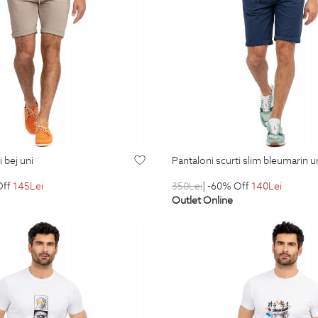
i bej uni
pantaloni scurti slim bleumarin u
Off
145
Lei
350
Lei
| -60% Off
140
Lei
Outlet Online