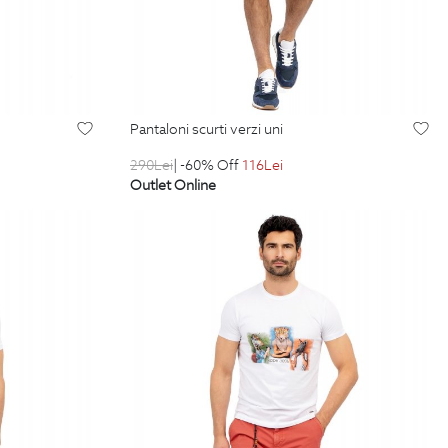
pantaloni scurti verzi uni
290
Lei
| -60% Off
116
Lei
Outlet Online