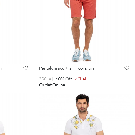
ni
pantaloni scurti slim coral uni
350
Lei
| -60% Off
140
Lei
Outlet Online