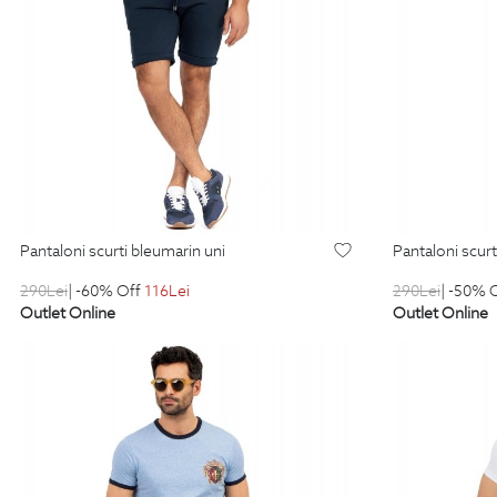
pantaloni scurti bleumarin uni
pantaloni scurt
290
Lei
| -60% Off
116
Lei
290
Lei
| -50% 
Outlet Online
Outlet Online