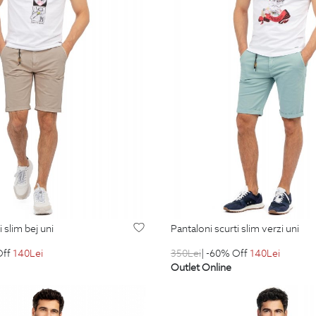
i slim bej uni
pantaloni scurti slim verzi uni
Off
140
Lei
350
Lei
| -60% Off
140
Lei
Outlet Online