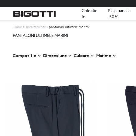
Colectie
Plaja pana la
In
-50%
Haine si Incaltaminte
pantaloni ultimele marimi
PANTALONI ULTIMELE MARIMI
Compozitie
Dimensiune
Culoare
Marime