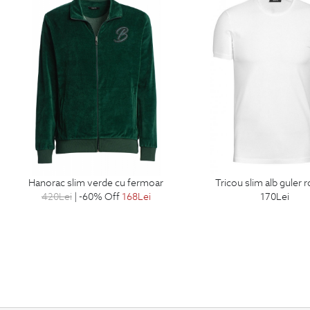
hanorac slim verde cu fermoar
tricou slim alb guler 
420
Lei
| -60% Off
168
Lei
170
Lei