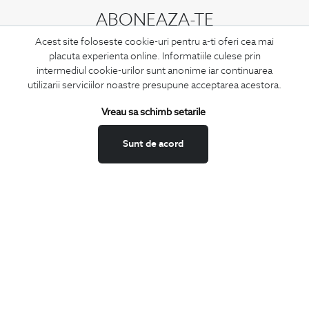
ABONEAZA-TE
LA NEWSLETTER
Acest site foloseste cookie-uri pentru a-ti oferi cea mai
placuta experienta online. Informatiile culese prin
intermediul cookie-urilor sunt anonime iar continuarea
utilizarii serviciilor noastre presupune acceptarea acestora.
Confirm ca am peste 16 ani si doresc sa primesc
email-uri de
Vreau sa schimb setarile
informare
la adresa indicata.
Sunt de acord
MA ABONEZ
Fii mereu la curent cu noutatile noastre,
oferte speciale si trenduri in moda masculina.
CONCIERGE
Termeni si conditii