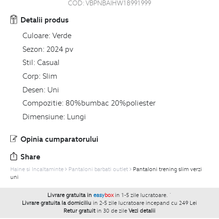
COD:
VBPNBAIHW18991999
Detalii produs
Culoare:
Verde
Sezon:
2024 pv
Stil:
Casual
Corp:
Slim
Desen:
Uni
Compozitie:
80%bumbac 20%poliester
Dimensiune:
Lungi
Opinia cumparatorului
Share
Haine si Incaltaminte
Pantaloni barbati outlet
Pantaloni trening slim verzi
uni
Livrare gratuita in
easy
box
in 1-5 zile lucratoare.
`
Livrare gratuita la domiciliu
in 2-5 zile lucratoare incepand cu 249 Lei
Retur gratuit
in 30 de zile
Vezi detalii