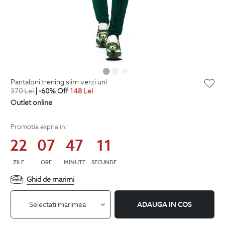
pantaloni trening slim verzi uni
370
Lei
| -60% Off
148
Lei
Outlet online
Promotia expira in:
22
07
47
10
ZILE
ORE
MINUTE
SECUNDE
Ghid de marimi
Selectati marimea
ADAUGA IN COS