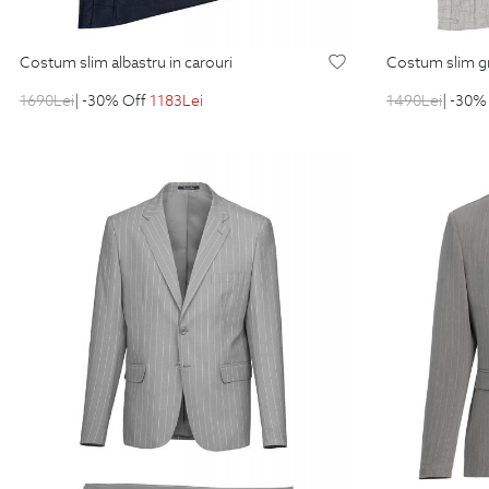
costum slim albastru in carouri
costum slim gr
1690
Lei
| -30% Off
1183
Lei
1490
Lei
| -30%