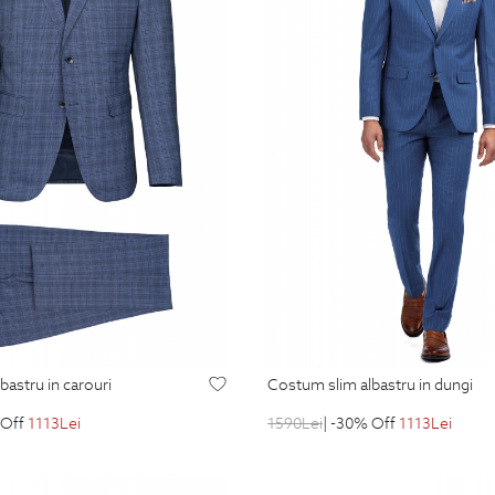
bastru in carouri
costum slim albastru in dungi
 Off
1113
Lei
1590
Lei
| -30% Off
1113
Lei