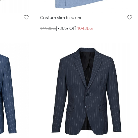
costum slim bleu uni
1490
Lei
| -30% Off
1043
Lei