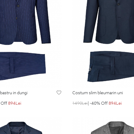
lbastru in dungi
costum slim bleumarin uni
 Off
894
Lei
1490
Lei
| -40% Off
894
Lei