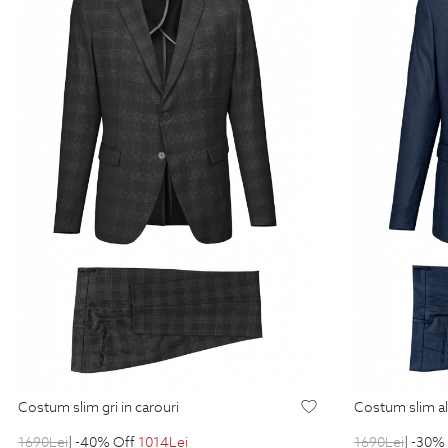
costum slim gri in carouri
costum slim al
1690
Lei
| -40% Off
1014
Lei
1690
Lei
| -30%