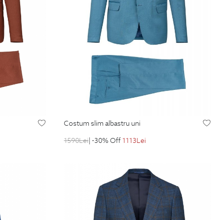
costum slim albastru uni
1590
Lei
| -30% Off
1113
Lei