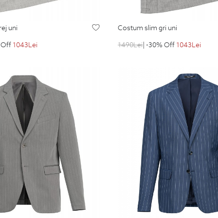
ej uni
costum slim gri uni
 Off
1043
Lei
1490
Lei
| -30% Off
1043
Lei