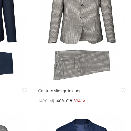
costum slim gri in dungi
1490
Lei
| -40% Off
894
Lei