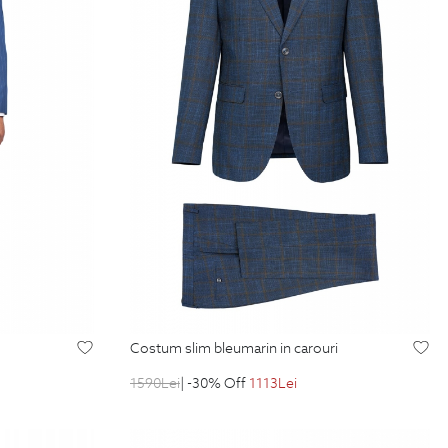
costum slim bleumarin in carouri
1590
Lei
| -30% Off
1113
Lei