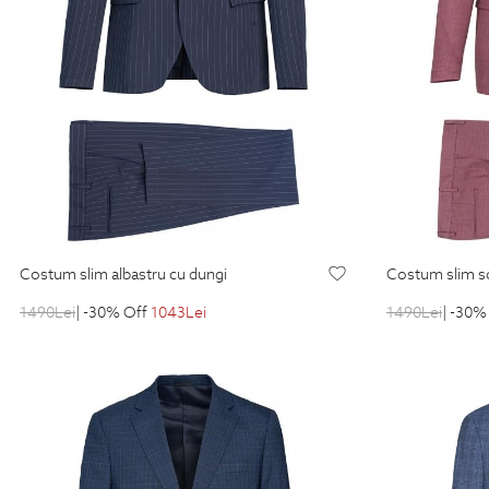
costum slim albastru cu dungi
costum slim 
1490
Lei
| -30% Off
1043
Lei
1490
Lei
| -30%