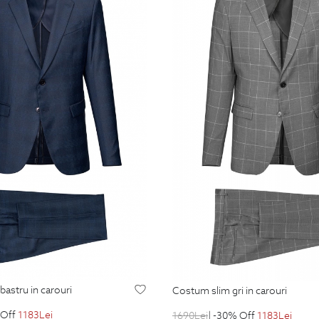
bastru in carouri
costum slim gri in carouri
 Off
1183
Lei
1690
Lei
| -30% Off
1183
Lei