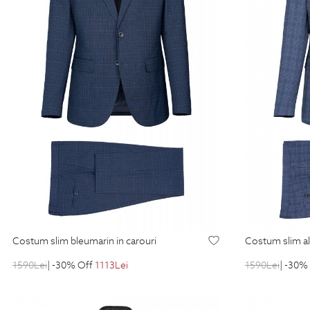
costum slim bleumarin in carouri
costum slim al
1590
Lei
| -30% Off
1113
Lei
1590
Lei
| -30%