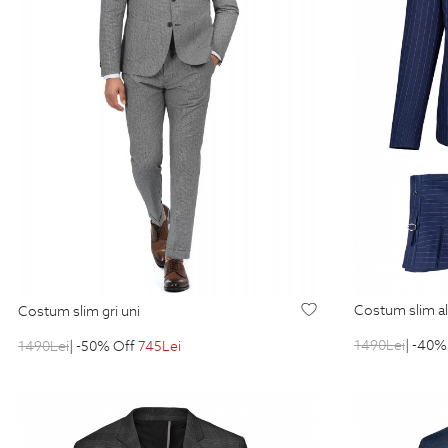
costum slim a
costum slim gri uni
1490
Lei
| -40%
1490
Lei
| -50% Off
745
Lei