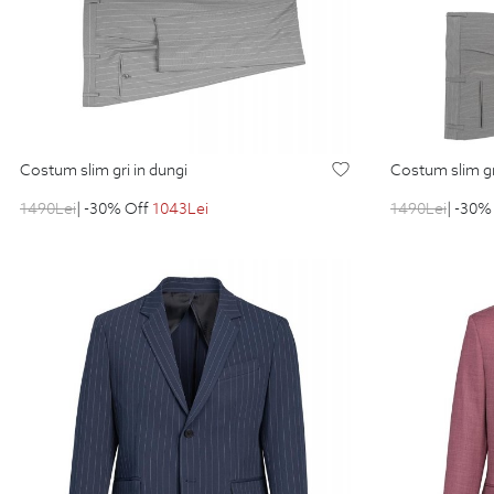
costum slim gri in dungi
costum slim g
1490
Lei
| -30% Off
1043
Lei
1490
Lei
| -30%