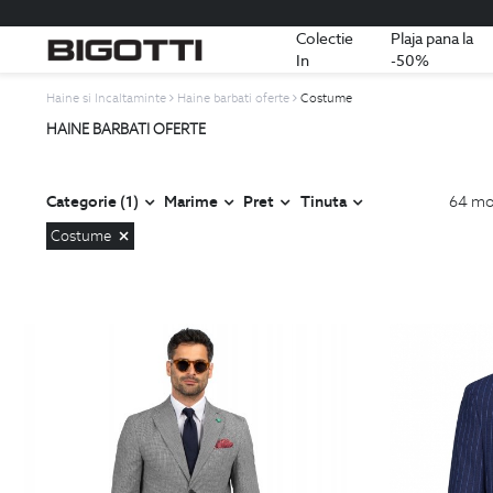
Colectie
Plaja pana la
In
-50%
Haine si Incaltaminte
Haine barbati oferte
Costume
HAINE BARBATI OFERTE
Categorie (1)
Marime
Pret
Tinuta
64
mo
Costume