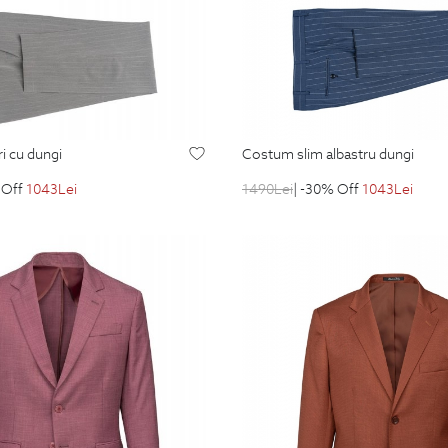
ri cu dungi
costum slim albastru dungi
 Off
1043
Lei
1490
Lei
| -30% Off
1043
Lei