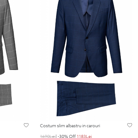
costum slim albastru in carouri
1690
Lei
| -30% Off
1183
Lei