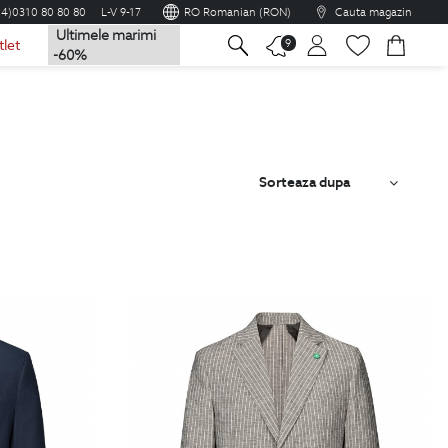
04)0310 80 80 80
L-V 9-17
RO Romanian (RON)
Cauta magazin
Ultimele marimi
na
9
tlet
-60%
Sorteaza dupa