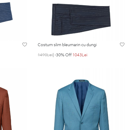
costum slim bleumarin cu dungi
1490
Lei
| -30% Off
1043
Lei