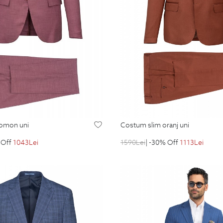
somon uni
costum slim oranj uni
 Off
1043
Lei
1590
Lei
| -30% Off
1113
Lei