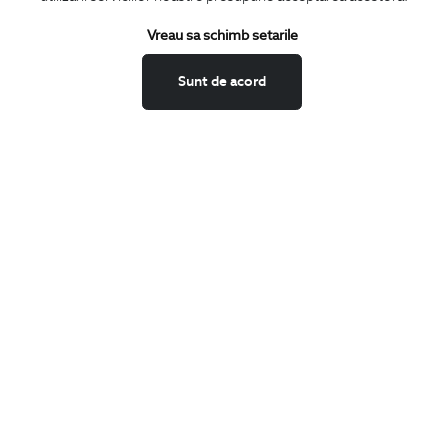
Termeni si conditii
Schimburi si retur
Vreau sa schimb setarile
Securitatea datelor
Sunt de acord
Feedback site
ANPC
SOL
BIGOTTI
Contact
Magazine
Cariere
Intrebari frecvente
Preturi retusuri
Sitemap
SHARE
Facebook