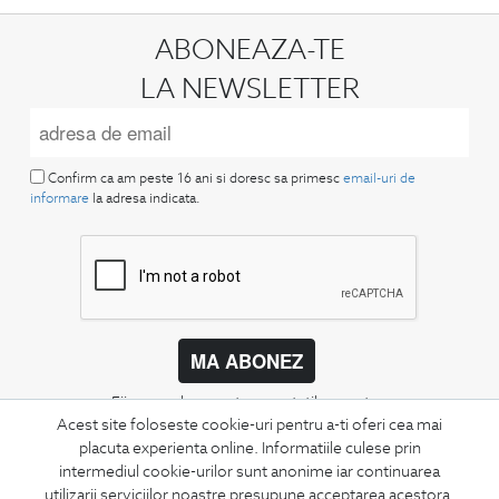
ABONEAZA-TE
LA NEWSLETTER
Confirm ca am peste 16 ani si doresc sa primesc
email-uri de
informare
la adresa indicata.
MA ABONEZ
Fii mereu la curent cu noutatile noastre,
Acest site foloseste cookie-uri pentru a-ti oferi cea mai
oferte speciale si trenduri in moda masculina.
placuta experienta online. Informatiile culese prin
intermediul cookie-urilor sunt anonime iar continuarea
CONCIERGE
utilizarii serviciilor noastre presupune acceptarea acestora.