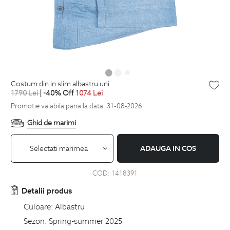
costum din in slim albastru uni
1790
Lei
| -40% Off
1074
Lei
Promotie valabila pana la data: 31-08-2026
Ghid de marimi
Selectati marimea
ADAUGA IN COS
COD:
1418391
Detalii produs
Culoare:
Albastru
Sezon:
Spring-summer 2025