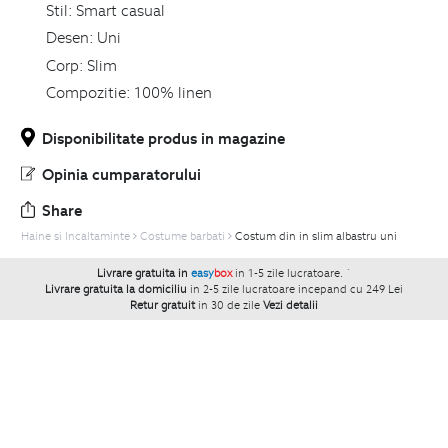
Stil:
Smart casual
Desen:
Uni
Corp:
Slim
Compozitie:
100% linen
Disponibilitate produs in magazine
Opinia cumparatorului
Share
Haine si Incaltaminte
Costume barbati
Costum din in slim albastru uni
Livrare gratuita in
easy
box
in 1-5 zile lucratoare.
`
Livrare gratuita la domiciliu
in 2-5 zile lucratoare incepand cu 249 Lei
Retur gratuit
in 30 de zile
Vezi detalii