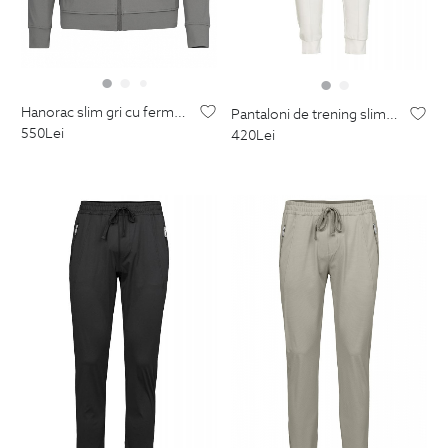
hanorac slim gri cu fermoar
pantaloni de trening slim albi uni
550
Lei
420
Lei