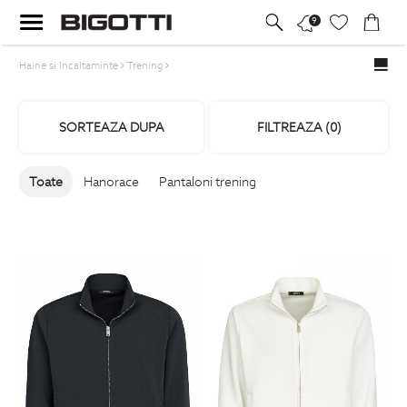
9
Haine si Incaltaminte
Trening
SORTEAZA DUPA
FILTREAZA (
0
)
Toate
Hanorace
Pantaloni trening