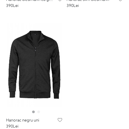
390
Lei
390
Lei
hanorac negru uni
390
Lei