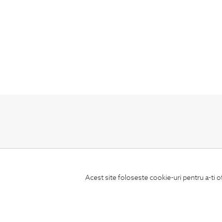
ABONEAZA-TE
LA NEWSLETTER
Acest site foloseste cookie-uri pentru a-ti o