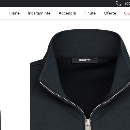
(0
Romania
Roma
Haine
Incaltaminte
Accesorii
Tinute
Oferte
Ou