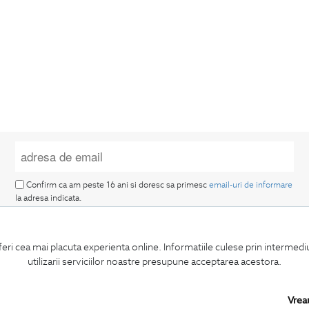
Confirm ca am peste 16 ani si doresc sa primesc
email-uri de informare
la adresa indicata.
feri cea mai placuta experienta online. Informatiile culese prin intermed
utilizarii serviciilor noastre presupune acceptarea acestora.
MA ABONEZ
Vrea