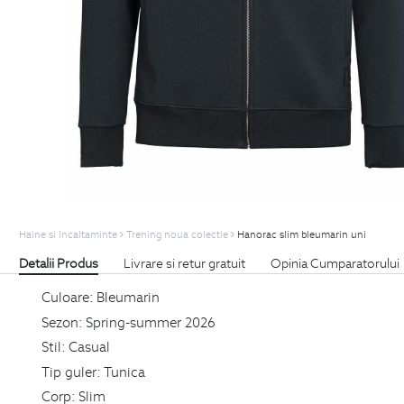
Haine si Incaltaminte
Trening noua colectie
Hanorac slim bleumarin uni
Detalii Produs
Livrare si retur gratuit
Opinia Cumparatorului
Culoare:
Bleumarin
Sezon:
Spring-summer 2026
Stil:
Casual
Tip guler:
Tunica
Corp:
Slim