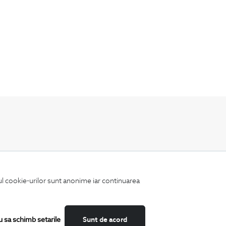
Fii mereu la curent cu noutatile noastre,
oferte speciale si trenduri in moda masculina.
iul cookie-urilor sunt anonime iar continuarea
u sa schimb setarile
Sunt de acord