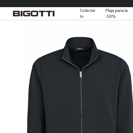
Colectie
Plaja pana la
In
-50%