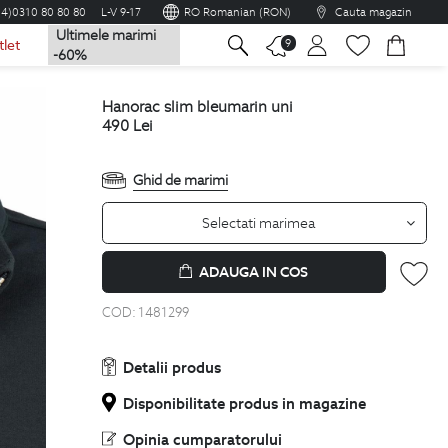
04)0310 80 80 80
L-V 9-17
RO Romanian (RON)
Cauta magazin
Ultimele marimi
na
9
tlet
-60%
hanorac slim bleumarin uni
490
Lei
Ghid de marimi
Selectati marimea
ADAUGA IN COS
COD:
1481299
Detalii produs
Disponibilitate produs in magazine
Opinia cumparatorului