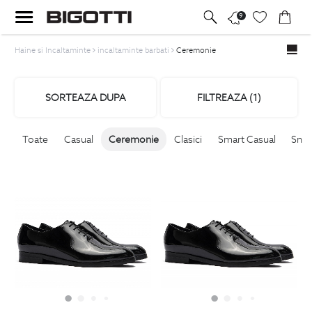
9
Haine si Incaltaminte
incaltaminte barbati
Ceremonie
SORTEAZA DUPA
FILTREAZA (
1
)
Toate
Casual
Ceremonie
Clasici
Smart Casual
Snea