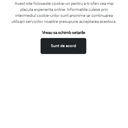
Acest site foloseste cookie-uri pentru a-ti oferi cea mai
placuta experienta online. Informatiile culese prin
intermediul cookie-urilor sunt anonime iar continuarea
utilizarii serviciilor noastre presupune acceptarea acestora.
ABONEAZA-TE
Vreau sa schimb setarile
LA NEWSLETTER
Sunt de acord
Confirm ca am peste 16 ani si doresc sa primesc
email-uri de
informare
la adresa indicata.
MA ABONEZ
Fii mereu la curent cu noutatile noastre,
oferte speciale si trenduri in moda masculina.