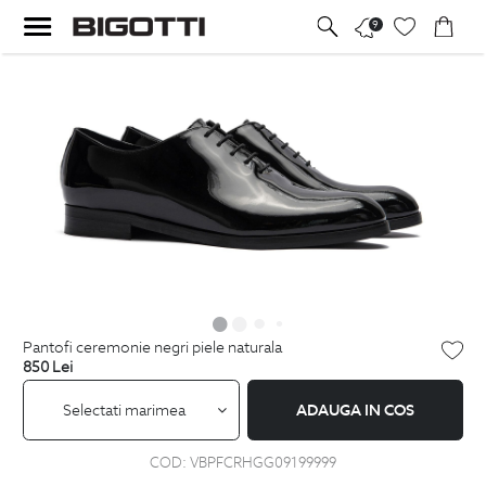
9
pantofi ceremonie negri piele naturala
850
Lei
Selectati marimea
ADAUGA IN COS
COD:
VBPFCRHGG09199999