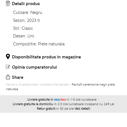
Detalii produs
Culoare:
Negru
Sezon:
2023 ti
Stil:
Clasic
Desen:
Uni
Compozitie:
Piele naturala
Disponibilitate produs in magazine
Opinia cumparatorului
Share
Haine si Incaltaminte
incaltaminte barbati
Pantofi ceremonie negri piele
naturala
Livrare gratuita in
easy
box
in 1-5 zile lucratoare.
`
Livrare gratuita la domiciliu
in 2-5 zile lucratoare incepand cu 249 Lei
Retur gratuit
in 30 de zile
Vezi detalii