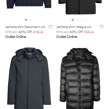
jacheta slim bleumarin uni
jacheta slim neagra uni
690
Lei
| -40% Off
414
Lei
890
Lei
| -60% Off
356
Lei
Outlet Online
Outlet Online