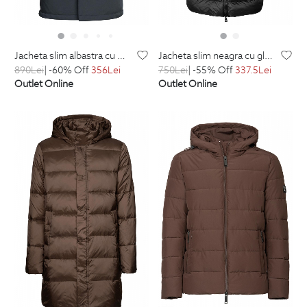
jacheta slim albastra cu gluga detasabila
jacheta slim neagra cu gluga detasabila
890
Lei
| -60% Off
356
Lei
750
Lei
| -55% Off
337.5
Lei
Outlet Online
Outlet Online