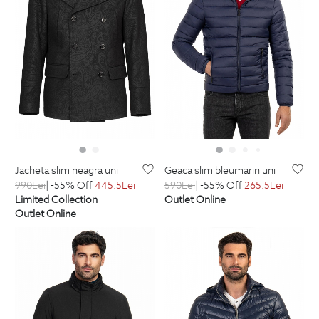
jacheta slim neagra uni
geaca slim bleumarin uni
990
Lei
| -55% Off
445.5
Lei
590
Lei
| -55% Off
265.5
Lei
Limited Collection
Outlet Online
Outlet Online