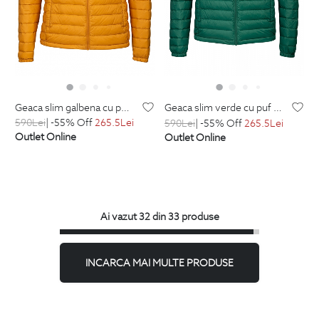
geaca slim galbena cu puf si gluga detasabila
geaca slim verde cu puf si gluga detasabila
590
Lei
| -55% Off
265.5
Lei
590
Lei
| -55% Off
265.5
Lei
Outlet Online
Outlet Online
Ai vazut 32 din 33 produse
INCARCA MAI MULTE PRODUSE