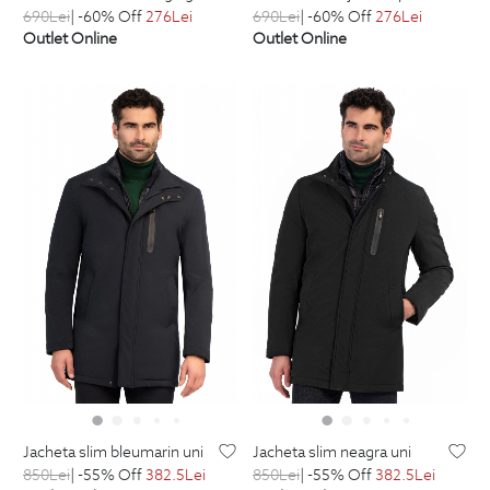
690
Lei
| -60% Off
276
Lei
690
Lei
| -60% Off
276
Lei
Outlet Online
Outlet Online
jacheta slim bleumarin uni
jacheta slim neagra uni
850
Lei
| -55% Off
382.5
Lei
850
Lei
| -55% Off
382.5
Lei