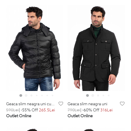
geaca slim neagra uni cu gluga detasabila
geaca slim neagra uni
590
Lei
| -55% Off
265.5
Lei
790
Lei
| -60% Off
316
Lei
Outlet Online
Outlet Online