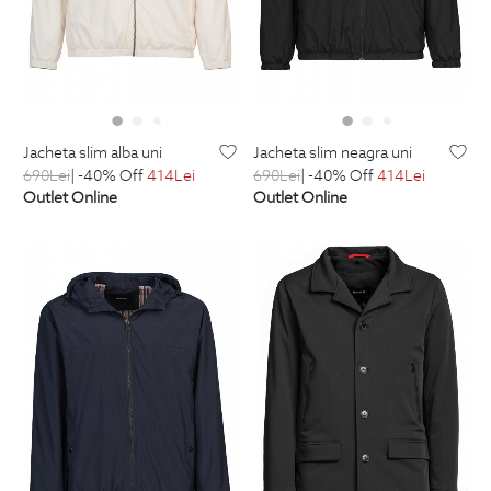
jacheta slim alba uni
jacheta slim neagra uni
690
Lei
| -40% Off
414
Lei
690
Lei
| -40% Off
414
Lei
Outlet Online
Outlet Online