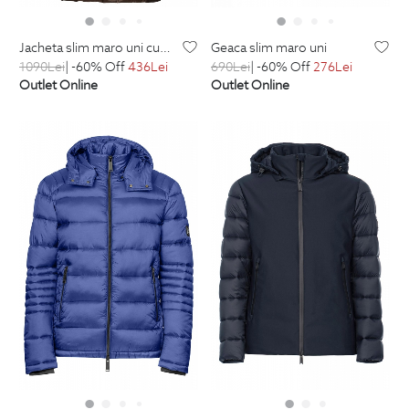
jacheta slim maro uni cu puf
geaca slim maro uni
1090
Lei
| -60% Off
436
Lei
690
Lei
| -60% Off
276
Lei
Outlet Online
Outlet Online