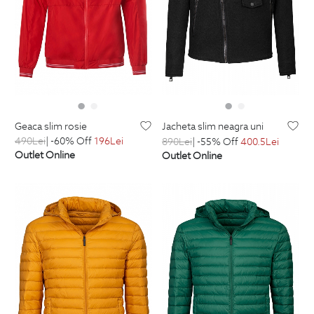
geaca slim rosie
jacheta slim neagra uni
490
Lei
| -60% Off
196
Lei
890
Lei
| -55% Off
400.5
Lei
Outlet Online
Outlet Online