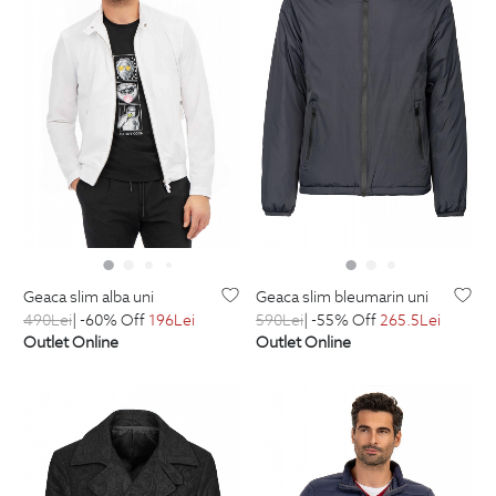
geaca slim alba uni
geaca slim bleumarin uni
490
Lei
| -60% Off
196
Lei
590
Lei
| -55% Off
265.5
Lei
Outlet Online
Outlet Online