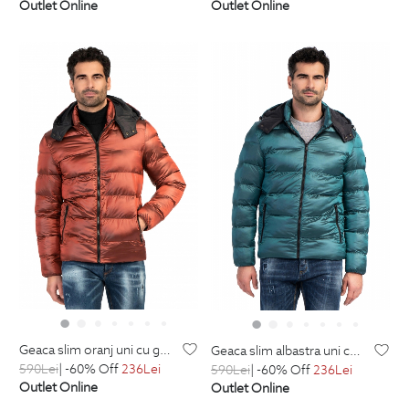
Outlet Online
Outlet Online
geaca slim oranj uni cu gluga detasabila
geaca slim albastra uni cu gluga detasabila
590
Lei
| -60% Off
236
Lei
590
Lei
| -60% Off
236
Lei
Outlet Online
Outlet Online