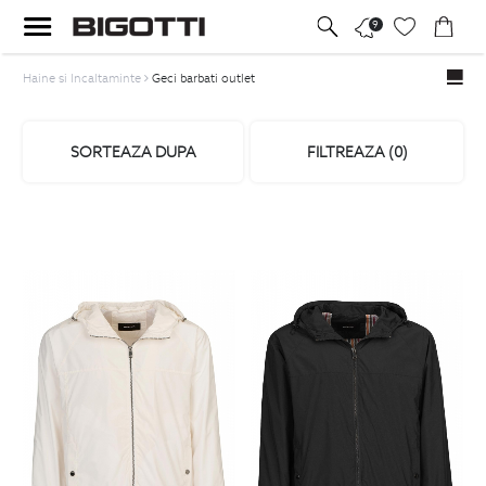
9
Haine si Incaltaminte
Geci barbati outlet
SORTEAZA DUPA
FILTREAZA (
0
)