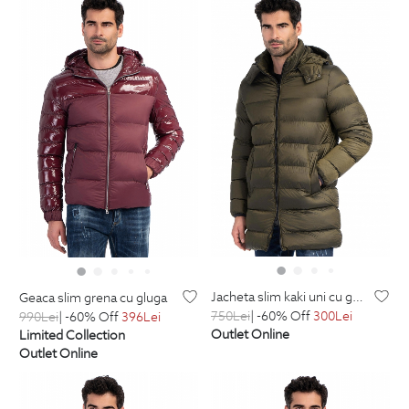
jacheta slim kaki uni cu gluga detasabila
geaca slim grena cu gluga
750
Lei
| -60% Off
300
Lei
990
Lei
| -60% Off
396
Lei
Outlet Online
Limited Collection
Outlet Online