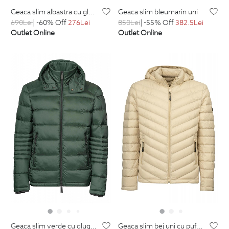
geaca slim albastra cu gluga detasabila
geaca slim bleumarin uni
690
Lei
| -60% Off
276
Lei
850
Lei
| -55% Off
382.5
Lei
Outlet Online
Outlet Online
geaca slim verde cu gluga detasabila
geaca slim bej uni cu puf si gluga detasabila