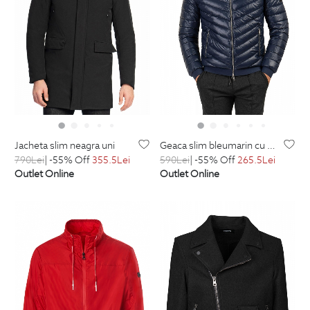
jacheta slim neagra uni
geaca slim bleumarin cu puf si gluga detasabila
790
Lei
| -55% Off
355.5
Lei
590
Lei
| -55% Off
265.5
Lei
Outlet Online
Outlet Online