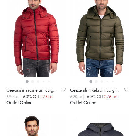
geaca slim rosie uni cu gluga detasabila
geaca slim kaki uni cu gluga detasabila
690
Lei
| -60% Off
276
Lei
690
Lei
| -60% Off
276
Lei
Outlet Online
Outlet Online