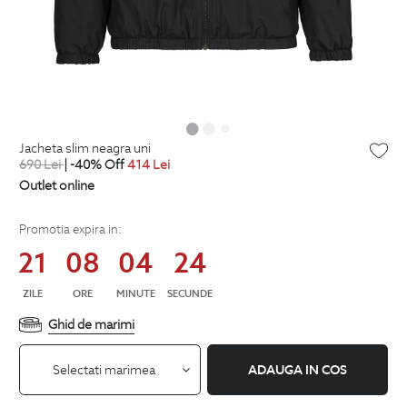
jacheta slim neagra uni
690
Lei
| -40% Off
414
Lei
Outlet online
Promotia expira in:
21
08
04
23
ZILE
ORE
MINUTE
SECUNDE
Ghid de marimi
Selectati marimea
ADAUGA IN COS