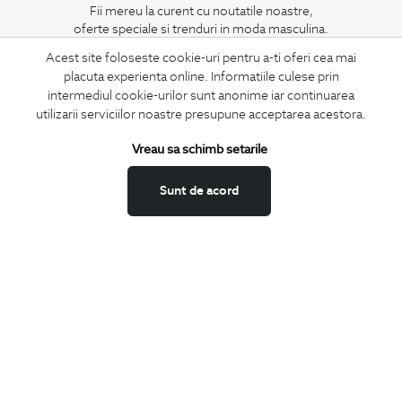
Fii mereu la curent cu noutatile noastre,
oferte speciale si trenduri in moda masculina.
Acest site foloseste cookie-uri pentru a-ti oferi cea mai
CONCIERGE
placuta experienta online. Informatiile culese prin
Termeni si conditii
intermediul cookie-urilor sunt anonime iar continuarea
utilizarii serviciilor noastre presupune acceptarea acestora.
Schimburi si retur
Securitatea datelor
Vreau sa schimb setarile
Feedback site
Sunt de acord
ANPC
SOL
BIGOTTI
Contact
Magazine
Cariere
Intrebari frecvente
Preturi retusuri