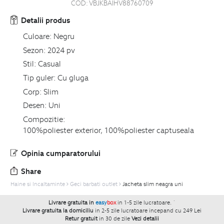
COD:
VBJKBAIHV88760709
Detalii produs
Culoare:
Negru
Sezon:
2024 pv
Stil:
Casual
Tip guler:
Cu gluga
Corp:
Slim
Desen:
Uni
Compozitie:
100%poliester exterior, 100%poliester captuseala
Opinia cumparatorului
Share
Haine si Incaltaminte
Geci barbati outlet
Jacheta slim neagra uni
Livrare gratuita in
easy
box
in 1-5 zile lucratoare.
`
Livrare gratuita la domiciliu
in 2-5 zile lucratoare incepand cu 249 Lei
Retur gratuit
in 30 de zile
Vezi detalii