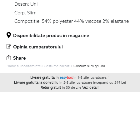
Desen:
Uni
Corp:
Slim
Compozitie:
54% polyester 44% viscose 2% elastane
Disponibilitate produs in magazine
Opinia cumparatorului
Share
Haine si Incaltaminte
Costume barbati
Costum slim gri uni
Livrare gratuita in
easy
box
in 1-5 zile lucratoare.
`
Livrare gratuita la domiciliu
in 2-5 zile lucratoare incepand cu 249 Lei
Retur gratuit
in 30 de zile
Vezi detalii