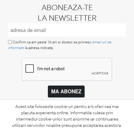
ABONEAZA-TE
LA NEWSLETTER
Confirm ca am peste 16 ani si doresc sa primesc
email-uri de
informare
la adresa indicata.
MA ABONEZ
Fii mereu la curent cu noutatile noastre,
Acest site foloseste cookie-uri pentru a-ti oferi cea mai
oferte speciale si trenduri in moda masculina.
placuta experienta online. Informatiile culese prin
intermediul cookie-urilor sunt anonime iar continuarea
CONCIERGE
utilizarii serviciilor noastre presupune acceptarea acestora.
Termeni si conditii