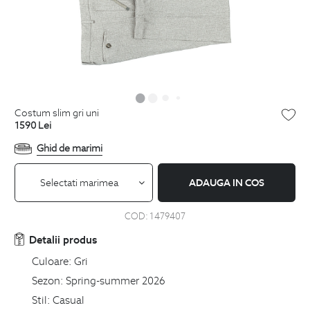
costum slim gri uni
1590
Lei
Ghid de marimi
Selectati marimea
ADAUGA IN COS
COD:
1479407
Detalii produs
Culoare:
Gri
Sezon:
Spring-summer 2026
Stil:
Casual