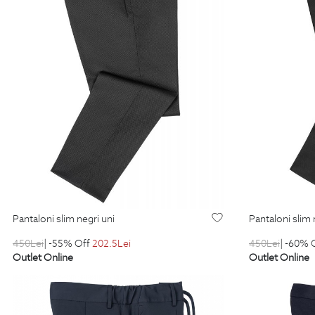
pantaloni slim negri uni
pantaloni slim 
450
Lei
| -55% Off
202.5
Lei
450
Lei
| -60% 
Outlet Online
Outlet Online