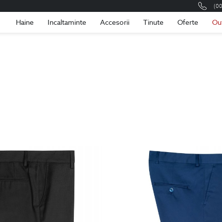
(0
Romania
Roma
Haine
Incaltaminte
Accesorii
Tinute
Oferte
Ou