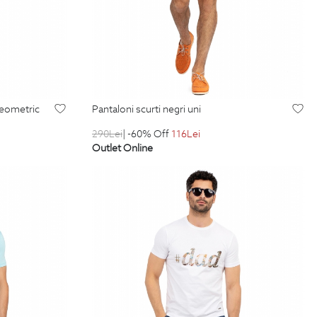
 geometric
pantaloni scurti negri uni
290
Lei
| -60% Off
116
Lei
Outlet Online