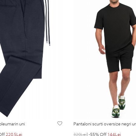
 bleumarin uni
pantaloni scurti oversize negri u
Off
220.5
Lei
320
Lei
| -55% Off
144
Lei