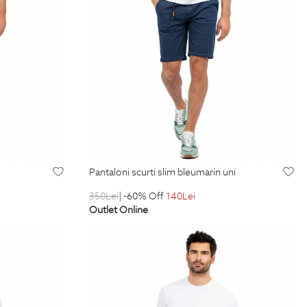
pantaloni scurti slim bleumarin uni
350
Lei
| -60% Off
140
Lei
Outlet Online