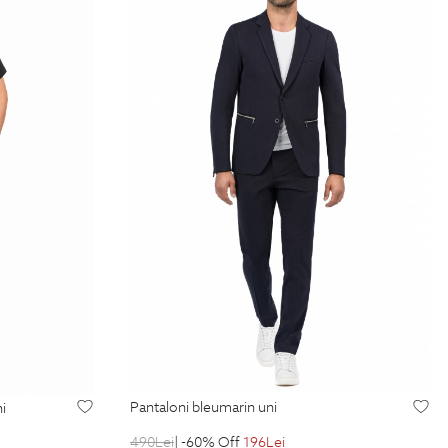
pantaloni bleumarin uni
ni
490
Lei
| -60% Off
196
Lei