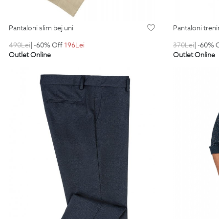
pantaloni slim bej uni
pantaloni tren
490
Lei
| -60% Off
196
Lei
370
Lei
| -60% 
Outlet Online
Outlet Online