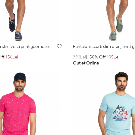
ti slim verzi print geometric
pantaloni scurti slim oranj print
Off
156
Lei
390
Lei
| -50% Off
195
Lei
Outlet Online