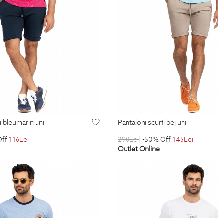
ti bleumarin uni
pantaloni scurti bej uni
Off
116
Lei
290
Lei
| -50% Off
145
Lei
Outlet Online