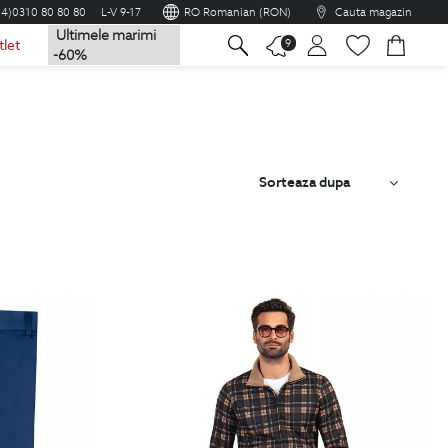
04)0310 80 80 80
L-V 9-17
RO Romanian (RON)
Cauta magazin
Ultimele marimi
na
9
tlet
-60%
Sorteaza dupa