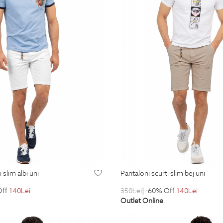
i slim albi uni
pantaloni scurti slim bej uni
Off
140
Lei
350
Lei
| -60% Off
140
Lei
Outlet Online