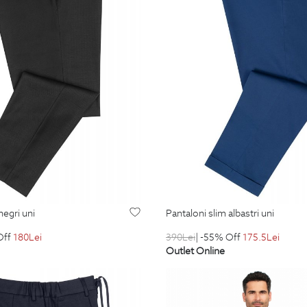
negri uni
pantaloni slim albastri uni
Off
180
Lei
390
Lei
| -55% Off
175.5
Lei
Outlet Online