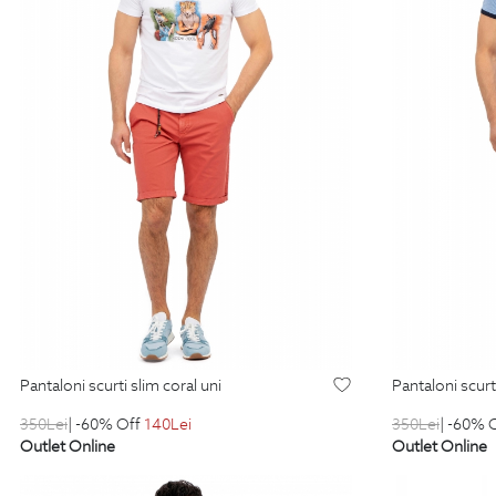
pantaloni scurti slim coral uni
pantaloni scurt
350
Lei
| -60% Off
140
Lei
350
Lei
| -60% 
Outlet Online
Outlet Online