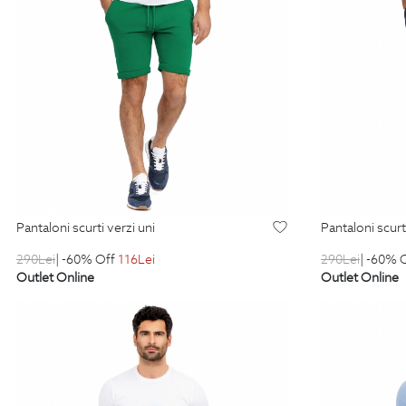
pantaloni scurti verzi uni
pantaloni scur
290
Lei
| -60% Off
116
Lei
290
Lei
| -60% 
Outlet Online
Outlet Online