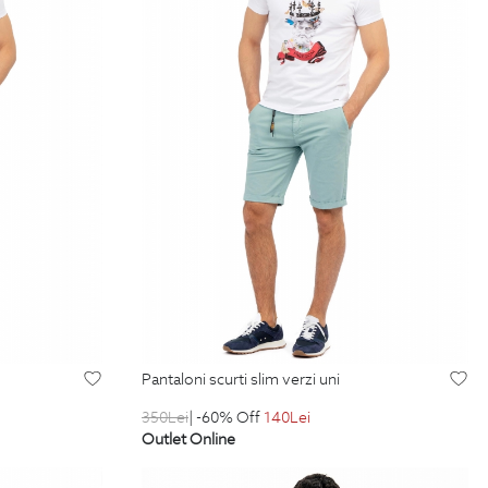
pantaloni scurti slim verzi uni
350
Lei
| -60% Off
140
Lei
Outlet Online