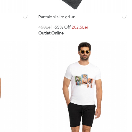
pantaloni slim gri uni
450
Lei
| -55% Off
202.5
Lei
Outlet Online