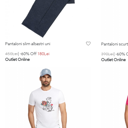
pantaloni slim albastri uni
pantaloni scur
450
Lei
| -60% Off
180
Lei
390
Lei
| -60% 
Outlet Online
Outlet Online