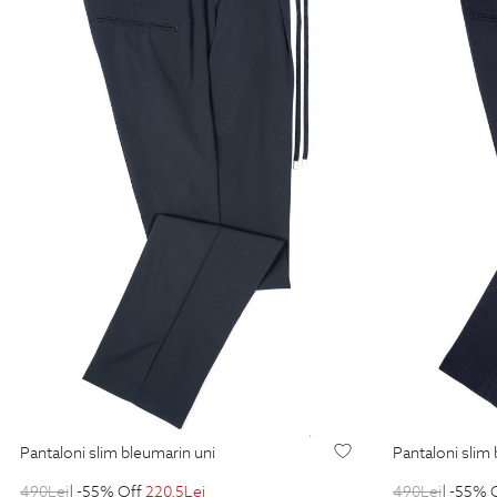
pantaloni slim bleumarin uni
pantaloni slim
490
Lei
| -55% Off
220.5
Lei
490
Lei
| -55% 