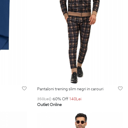
pantaloni trening slim negri in carouri
350
Lei
| -60% Off
140
Lei
Outlet Online