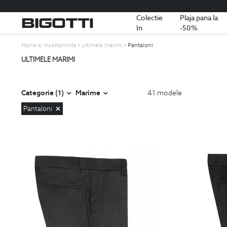
Colectie
Plaja pana la
In
-50%
Haine si Incaltaminte
ultimele marimi
Pantaloni
ULTIMELE MARIMI
Categorie (1)
Marime
41
modele
Pantaloni