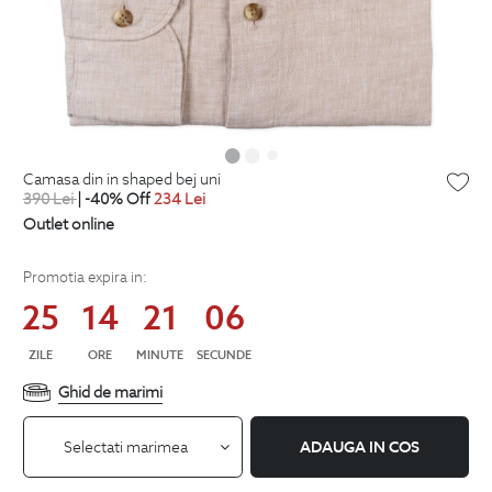
camasa din in shaped bej uni
390
Lei
| -40% Off
234
Lei
Outlet online
Promotia expira in:
25
14
21
06
ZILE
ORE
MINUTE
SECUNDE
Ghid de marimi
Selectati marimea
ADAUGA IN COS