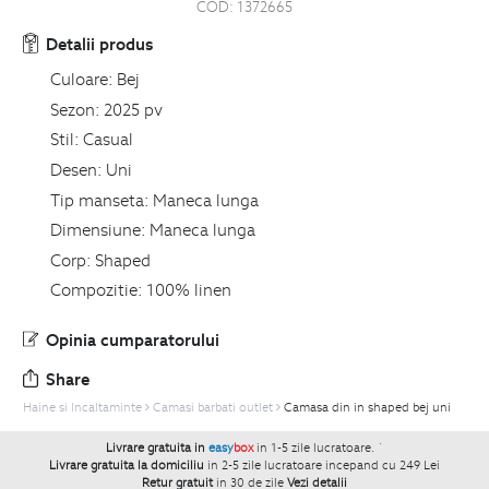
COD:
1372665
Detalii produs
Culoare:
Bej
Sezon:
2025 pv
Stil:
Casual
Desen:
Uni
Tip manseta:
Maneca lunga
Dimensiune:
Maneca lunga
Corp:
Shaped
Compozitie:
100% linen
Opinia cumparatorului
Share
Haine si Incaltaminte
Camasi barbati outlet
Camasa din in shaped bej uni
Livrare gratuita in
easy
box
in 1-5 zile lucratoare.
`
Livrare gratuita la domiciliu
in 2-5 zile lucratoare incepand cu 249 Lei
Retur gratuit
in 30 de zile
Vezi detalii