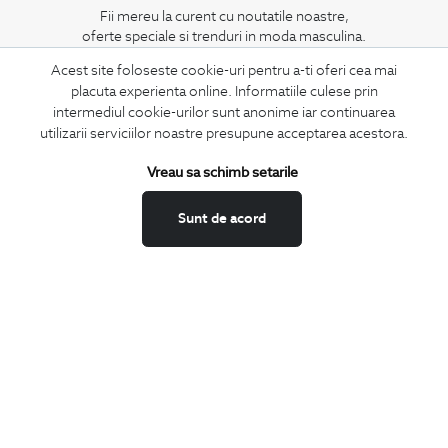
Fii mereu la curent cu noutatile noastre,
oferte speciale si trenduri in moda masculina.
Acest site foloseste cookie-uri pentru a-ti oferi cea mai
CONCIERGE
placuta experienta online. Informatiile culese prin
Termeni si conditii
intermediul cookie-urilor sunt anonime iar continuarea
utilizarii serviciilor noastre presupune acceptarea acestora.
Schimburi si retur
Securitatea datelor
Vreau sa schimb setarile
Feedback site
Sunt de acord
ANPC
SOL
BIGOTTI
Contact
Magazine
Cariere
Intrebari frecvente
Preturi retusuri