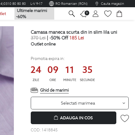
04)0310 80 80 80
L-V 9-17
RO Romanian (RON)
Cauta magazin
Ultimele marimi
na
9
tlet
-60%
camasa maneca scurta din in slim lila uni
370
Lei
| -50% Off
185
Lei
Outlet online
Promotia expira in:
24
09
11
34
ZILE
ORE
MINUTE
SECUNDE
Ghid de marimi
Selectati marimea
ADAUGA IN COS
COD:
1418845