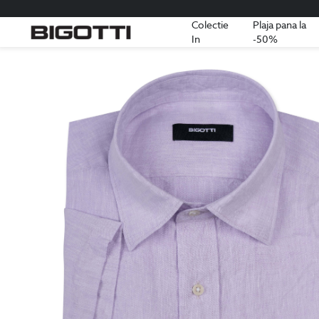
Colectie
Plaja pana la
In
-50%