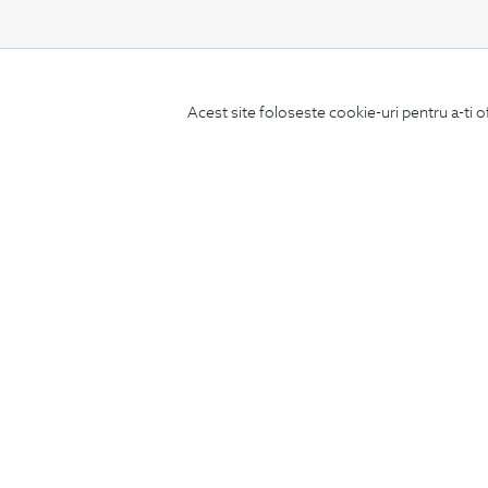
CONCIERGE
Acest site foloseste cookie-uri pentru a-ti o
Termeni si conditii
Schimburi si retur
Securitatea datelor
Feedback site
ANPC
SOL