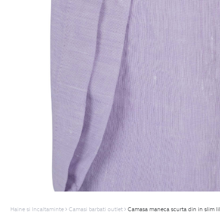
Haine si Incaltaminte
Camasi barbati outlet
Camasa maneca scurta din in slim li