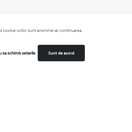
CATEGORII
iul cookie-urilor sunt anonime iar continuarea
Camasi
Tricouri
Sacouri
Costume
u sa schimb setarile
Sunt de acord
Incaltaminte
Pantaloni
Accesorii