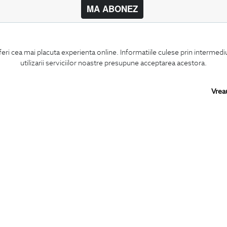
MA ABONEZ
BIGOTTI
SHARE
feri cea mai placuta experienta online. Informatiile culese prin intermed
Contact
Facebook
utilizarii serviciilor noastre presupune acceptarea acestora.
Magazine
LinkedIn
Cariere
Twitter
Intrebari frecvente
Pinterest
Vrea
Preturi retusuri
Instagram
Sitemap
PARTENERI IN
ROMANIA:
Copyright © 2026
BIGOTTI - IMBRACAMINTE SI INCALTAMINTE