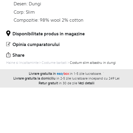
Desen:
Dungi
Corp:
Slim
Compozitie:
98% wool 2% cotton
Disponibilitate produs in magazine
Opinia cumparatorului
Share
Haine si Incaltaminte
Costume barbati
Costum slim albastru in dungi
Livrare gratuita in
easy
box
in 1-5 zile lucratoare.
`
Livrare gratuita la domiciliu
in 2-5 zile lucratoare incepand cu 249 Lei
Retur gratuit
in 30 de zile
Vezi detalii