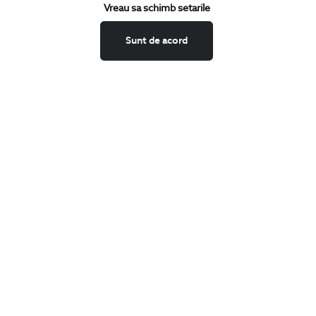
Vreau sa schimb setarile
Confirm ca am peste 16 ani si doresc sa primesc
email-uri de
informare
la adresa indicata.
Sunt de acord
MA ABONEZ
Fii mereu la curent cu noutatile noastre,
oferte speciale si trenduri in moda masculina.
CONCIERGE
Termeni si conditii
Schimburi si retur
Securitatea datelor
Feedback site
ANPC