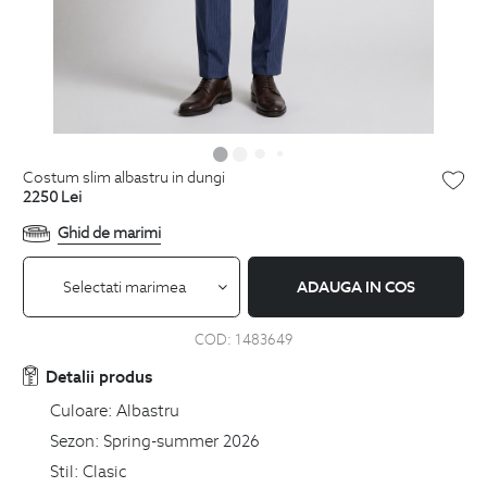
costum slim albastru in dungi
2250
Lei
Ghid de marimi
Selectati marimea
ADAUGA IN COS
COD:
1483649
Detalii produs
Culoare:
Albastru
Sezon:
Spring-summer 2026
Stil:
Clasic