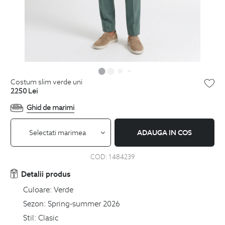
costum slim verde uni
2250
Lei
Ghid de marimi
Selectati marimea
ADAUGA IN COS
COD:
1484239
Detalii produs
Culoare:
Verde
Sezon:
Spring-summer 2026
Stil:
Clasic