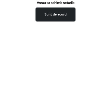
Vreau sa schimb setarile
Confirm ca am peste 16 ani si doresc sa primesc
email-uri de
informare
la adresa indicata.
Sunt de acord
MA ABONEZ
Fii mereu la curent cu noutatile noastre,
oferte speciale si trenduri in moda masculina.
CONCIERGE
Termeni si conditii
Schimburi si retur
Securitatea datelor
Feedback site
ANPC