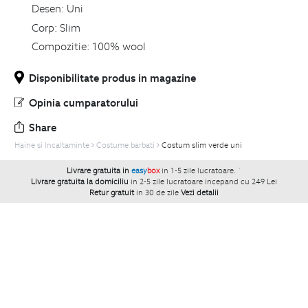
Desen:
Uni
Corp:
Slim
Compozitie:
100% wool
Disponibilitate produs in magazine
Opinia cumparatorului
Share
Haine si Incaltaminte
Costume barbati
Costum slim verde uni
Livrare gratuita in
easy
box
in 1-5 zile lucratoare.
`
Livrare gratuita la domiciliu
in 2-5 zile lucratoare incepand cu 249 Lei
Retur gratuit
in 30 de zile
Vezi detalii