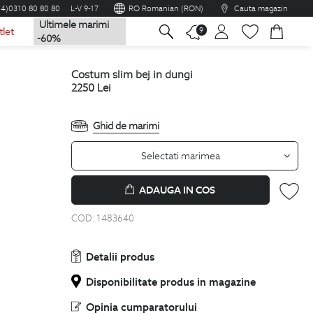
04)0310 80 80 80
L-V 9-17
RO Romanian (RON)
Cauta magazin
Ultimele marimi
na
9
tlet
-60%
costum slim bej in dungi
2250
Lei
Ghid de marimi
Selectati marimea
ADAUGA IN COS
COD:
1483640
Detalii produs
Disponibilitate produs in magazine
Opinia cumparatorului