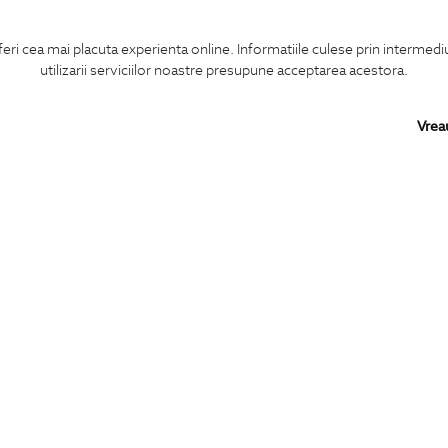
feri cea mai placuta experienta online. Informatiile culese prin intermed
utilizarii serviciilor noastre presupune acceptarea acestora.
Vrea
Confirm ca am peste 16 ani si doresc sa primesc
email-uri de informare
la adresa indicata.
MA ABONEZ
BIGOTTI
SHARE
Contact
Facebook
Magazine
LinkedIn