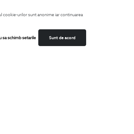
iul cookie-urilor sunt anonime iar continuarea
u sa schimb setarile
Sunt de acord
Fii mereu la curent cu noutatile noastre,
oferte speciale si trenduri in moda masculina.
CATEGORII
Camasi
Tricouri