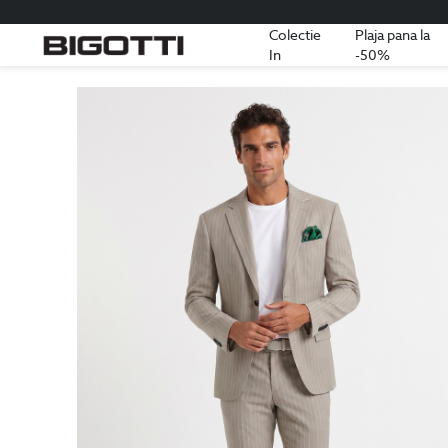
Colectie
Plaja pana la
In
-50%