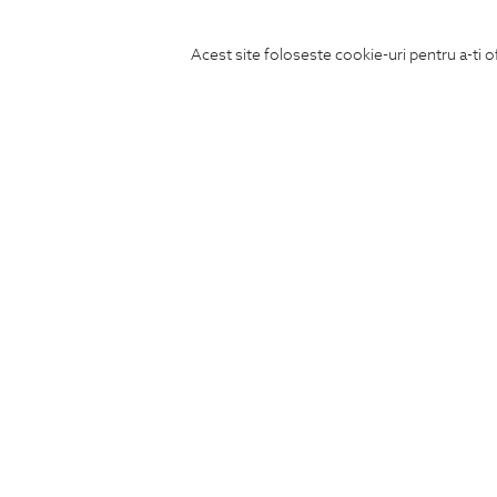
Acest site foloseste cookie-uri pentru a-ti o
ABONEAZA-TE
LA NEWSLETTER
CONCIERGE
Termeni si conditii
Schimburi si retur