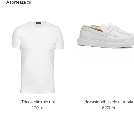
Asorteaza cu
tricou slim alb uni
mocasini albi piele naturala
170
Lei
690
Lei