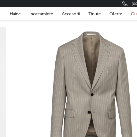
(0
Romania
Roma
Haine
Incaltaminte
Accesorii
Tinute
Oferte
Ou