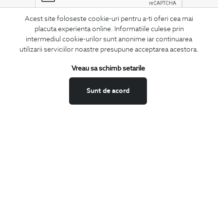
Acest site foloseste cookie-uri pentru a-ti oferi cea mai
placuta experienta online. Informatiile culese prin
MA ABONEZ
intermediul cookie-urilor sunt anonime iar continuarea
utilizarii serviciilor noastre presupune acceptarea acestora.
Fii mereu la curent cu noutatile noastre,
oferte speciale si trenduri in moda masculina.
Vreau sa schimb setarile
CONCIERGE
Sunt de acord
Termeni si conditii
Schimburi si retur
Securitatea datelor
Feedback site
ANPC
SOL
BIGOTTI
Contact
Magazine