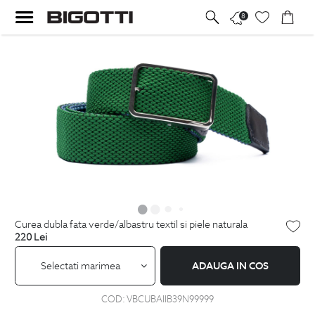
8
curea dubla fata verde/albastru textil si piele naturala
220
Lei
Selectati marimea
ADAUGA IN COS
COD:
VBCUBAIIB39N99999