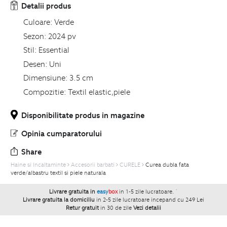
Detalii produs
Culoare:
Verde
Sezon:
2024 pv
Stil:
Essential
Desen:
Uni
Dimensiune:
3.5 cm
Compozitie:
Textil elastic,piele
Disponibilitate produs in magazine
Opinia cumparatorului
Share
Haine si Incaltaminte
Accesorii barbati
CURELE
Curea dubla fata
verde/albastru textil si piele naturala
Livrare gratuita in
easy
box
in 1-5 zile lucratoare.
`
Livrare gratuita la domiciliu
in 2-5 zile lucratoare incepand cu 249 Lei
Retur gratuit
in 30 de zile
Vezi detalii