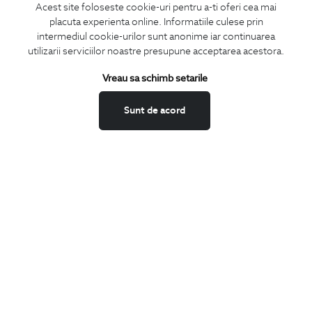
Acest site foloseste cookie-uri pentru a-ti oferi cea mai
placuta experienta online. Informatiile culese prin
MA ABONEZ
intermediul cookie-urilor sunt anonime iar continuarea
utilizarii serviciilor noastre presupune acceptarea acestora.
Fii mereu la curent cu noutatile noastre,
oferte speciale si trenduri in moda masculina.
Vreau sa schimb setarile
CONCIERGE
Sunt de acord
Termeni si conditii
Schimburi si retur
Securitatea datelor
Feedback site
ANPC
SOL
BIGOTTI
Contact
Magazine