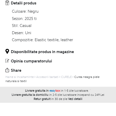
Detalii produs
Culoare:
Negru
Sezon:
2025 ti
Stil:
Casual
Desen:
Uni
Compozitie:
Elastic textile, leather
Disponibilitate produs in magazine
Opinia cumparatorului
Share
Haine si Incaltaminte
Accesorii barbati
CURELE
Curea neagra piele
naturala si textil
Livrare gratuita in
easy
box
in 1-5 zile lucratoare.
`
Livrare gratuita la domiciliu
in 2-5 zile lucratoare incepand cu 249 Lei
Retur gratuit
in 30 de zile
Vezi detalii