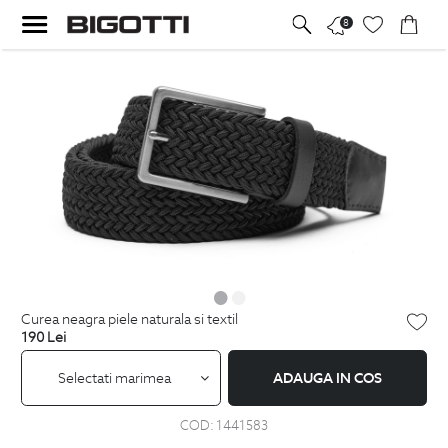
8
curea neagra piele naturala si textil
190
Lei
Selectati marimea
ADAUGA IN COS
COD:
1441583