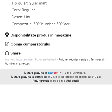
Tip guler:
Guler inalt
Corp:
Regular
Desen:
Uni
Compozitie:
50%bumbac 50%acril
Disponibilitate produs in magazine
Opinia cumparatorului
Share
Haine si Incaltaminte
Pulovere barbati
Pulover regular verde cu fermoar din
bumbac si amestec
Livrare gratuita in
easy
box
in 1-5 zile lucratoare.
`
Livrare gratuita la domiciliu
in 2-5 zile lucratoare incepand cu 249 Lei
Retur gratuit
in 30 de zile
Vezi detalii