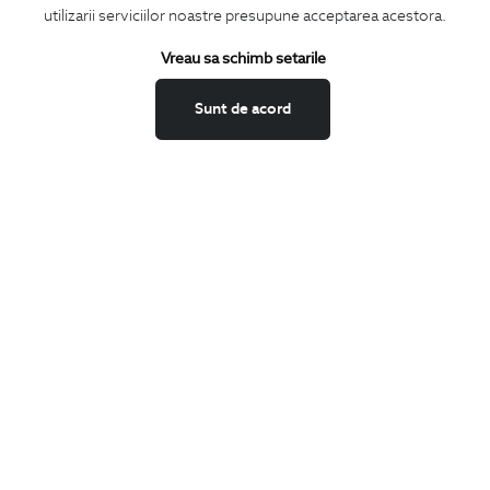
utilizarii serviciilor noastre presupune acceptarea acestora.
Termeni si conditii
Schimburi si retur
Vreau sa schimb setarile
Securitatea datelor
Sunt de acord
Feedback site
ANPC
SOL
BIGOTTI
Contact
Magazine
Cariere
Intrebari frecvente
Preturi retusuri
Sitemap
SHARE