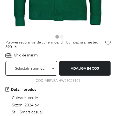
pulover regular verde cu fermoar din bumbac si amestec
390
Lei
Ghid de marimi
Selectati marimea
ADAUGA IN COS
COD:
VBPVBAIHW03C26109
Detalii produs
Culoare:
Verde
Sezon:
2024 pv
Stil:
Smart casual