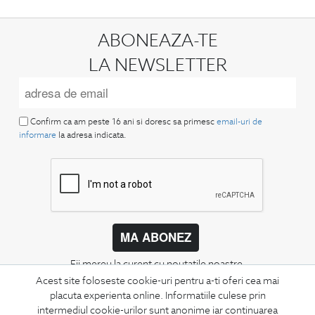
ABONEAZA-TE
LA NEWSLETTER
Confirm ca am peste 16 ani si doresc sa primesc
email-uri de
informare
la adresa indicata.
MA ABONEZ
Fii mereu la curent cu noutatile noastre,
oferte speciale si trenduri in moda masculina.
Acest site foloseste cookie-uri pentru a-ti oferi cea mai
placuta experienta online. Informatiile culese prin
intermediul cookie-urilor sunt anonime iar continuarea
CONCIERGE