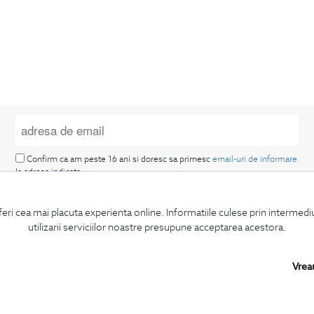
Confirm ca am peste 16 ani si doresc sa primesc
email-uri de informare
la adresa indicata.
feri cea mai placuta experienta online. Informatiile culese prin intermed
utilizarii serviciilor noastre presupune acceptarea acestora.
Vrea
MA ABONEZ