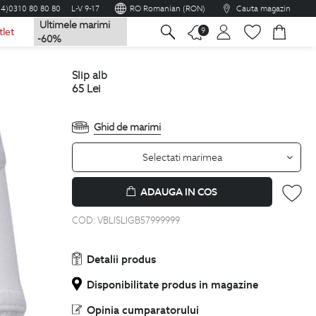
04)0310 80 80 80
L-V 9-17
RO Romanian (RON)
Cauta magazin
Ultimele marimi
na
9
tlet
-60%
slip alb
65
Lei
Ghid de marimi
Selectati marimea
ADAUGA IN COS
COD:
VBLISLIGB57999999
Detalii produs
Disponibilitate produs in magazine
Opinia cumparatorului