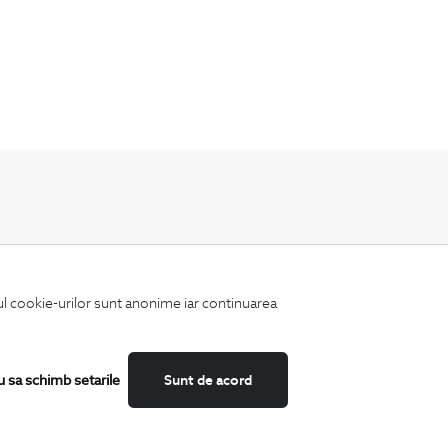
Fii mereu la curent cu noutatile noastre,
oferte speciale si trenduri in moda masculina.
iul cookie-urilor sunt anonime iar continuarea
u sa schimb setarile
Sunt de acord