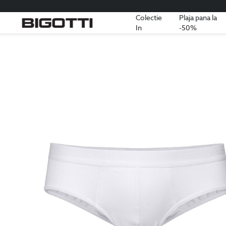
Colectie
Plaja pana la
In
-50%