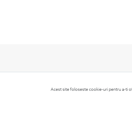
ABONEAZA-TE
LA NEWSLETTER
Acest site foloseste cookie-uri pentru a-ti o