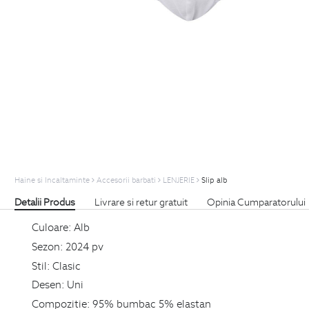
Haine si Incaltaminte
Accesorii barbati
LENJERIE
Slip alb
Detalii Produs
Livrare si retur gratuit
Opinia Cumparatorului
Culoare:
Alb
Sezon:
2024 pv
Stil:
Clasic
Desen:
Uni
Compozitie:
95% bumbac 5% elastan