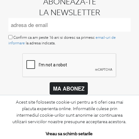
ABONEAZA-TE
LA NEWSLETTER
Confirm ca am peste 16 ani si doresc sa primesc
email-uri de
informare
la adresa indicata.
MA ABONEZ
Fii mereu la curent cu noutatile noastre,
Acest site foloseste cookie-uri pentru a-ti oferi cea mai
oferte speciale si trenduri in moda masculina.
placuta experienta online. Informatiile culese prin
intermediul cookie-urilor sunt anonime iar continuarea
CONCIERGE
utilizarii serviciilor noastre presupune acceptarea acestora.
Termeni si conditii
Vreau sa schimb setarile
Schimburi si retur