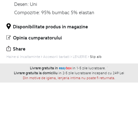
Desen:
Uni
Compozitie:
95% bumbac 5% elastan
Disponibilitate produs in magazine
Opinia cumparatorului
Share
Haine si Incaltaminte
Accesorii barbati
LENJERIE
Slip alb
Livrare gratuita in
easy
box
in 1-5 zile lucratoare.
`
Livrare gratuita la domiciliu
in 2-5 zile lucratoare incepand cu 249 Lei
Din motive de igiena, lenjeria intima nu poate fi returnata.