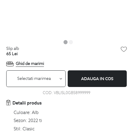
slip alb
65
Lei
Ghid de marimi
Selectati marimea
ADAUGA IN COS
COD:
VBLISL0GB58999999
Detalii produs
Culoare:
Alb
Sezon:
2022 ti
Stil:
Clasic