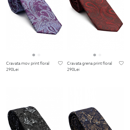
cravata mov print floral
cravata grena print floral
290
Lei
290
Lei