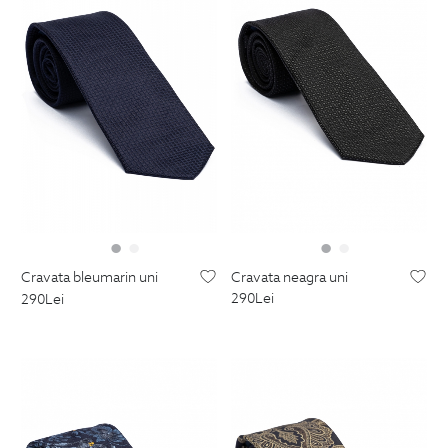
cravata neagra uni
cravata bleumarin uni
290
Lei
290
Lei