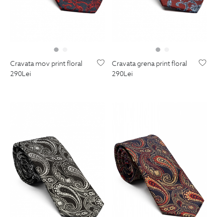
cravata mov print floral
cravata grena print floral
290
Lei
290
Lei