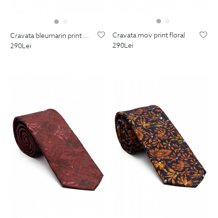
cravata mov print floral
cravata bleumarin print floral
290
Lei
290
Lei