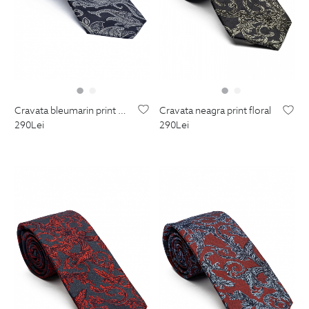
cravata bleumarin print floral
cravata neagra print floral
290
Lei
290
Lei