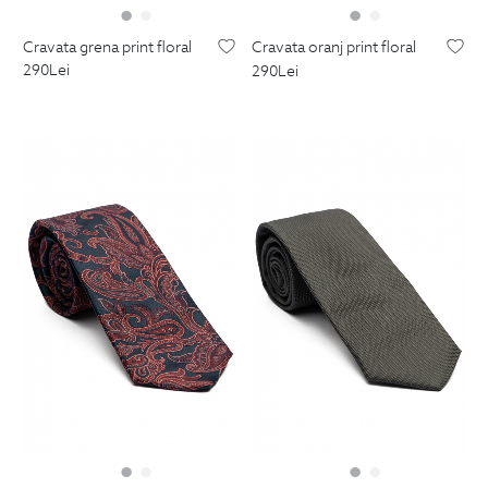
cravata grena print floral
cravata oranj print floral
290
Lei
290
Lei