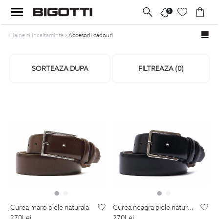
9
Haine si Incaltaminte
Accesorii cadouri
SORTEAZA DUPA
FILTREAZA (
0
)
curea maro piele naturala
curea neagra piele naturala
270
Lei
270
Lei