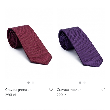
cravata grena uni
cravata mov uni
290
Lei
290
Lei