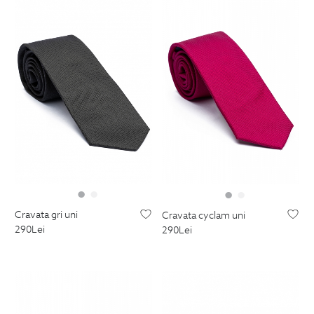
cravata gri uni
cravata cyclam uni
290
Lei
290
Lei