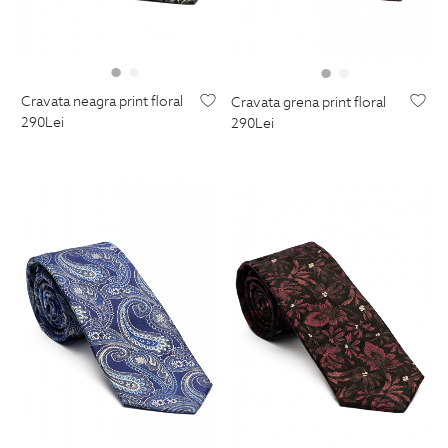
cravata neagra print floral
cravata grena print floral
290
Lei
290
Lei