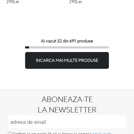
290
Lei
290
Lei
Ai vazut 32 din 691 produse
INCARCA MAI MULTE PRODUSE
ABONEAZA-TE
LA NEWSLETTER
Confirm ca am peste 16 ani si doresc sa primesc
email-uri de