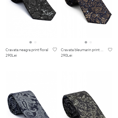
cravata neagra print floral
cravata bleumarin print floral
290
Lei
290
Lei