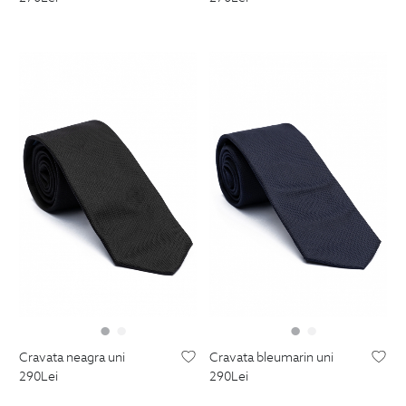
cravata neagra uni
cravata bleumarin uni
290
Lei
290
Lei