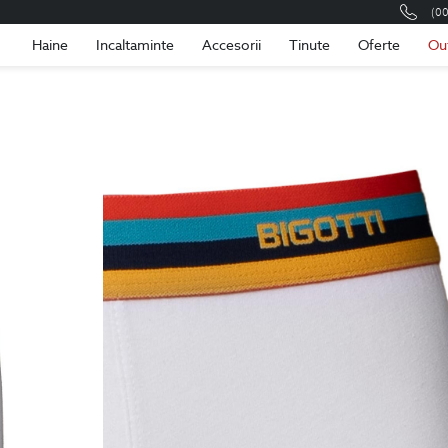
(0
Romania
Roma
Haine
Incaltaminte
Accesorii
Tinute
Oferte
Ou