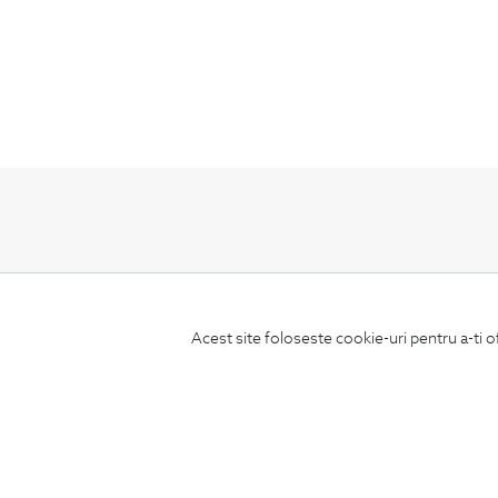
ABONEAZA-TE
LA NEWSLETTER
Acest site foloseste cookie-uri pentru a-ti o