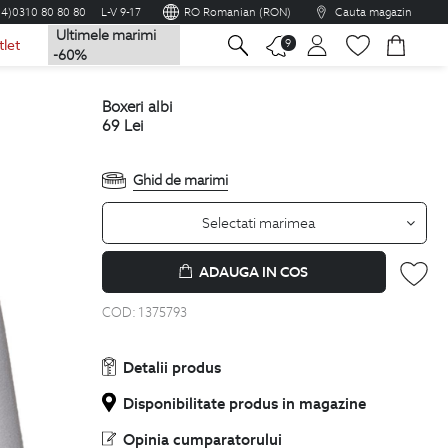
04)0310 80 80 80
L-V 9-17
RO Romanian (RON)
Cauta magazin
Ultimele marimi
na
9
tlet
-60%
boxeri albi
69
Lei
Ghid de marimi
Selectati marimea
ADAUGA IN COS
COD:
1375793
Detalii produs
Disponibilitate produs in magazine
Opinia cumparatorului