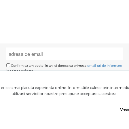
Confirm ca am peste 16 ani si doresc sa primesc
email-uri de informare
la adresa indicata.
feri cea mai placuta experienta online. Informatiile culese prin intermed
utilizarii serviciilor noastre presupune acceptarea acestora.
Vrea
MA ABONEZ