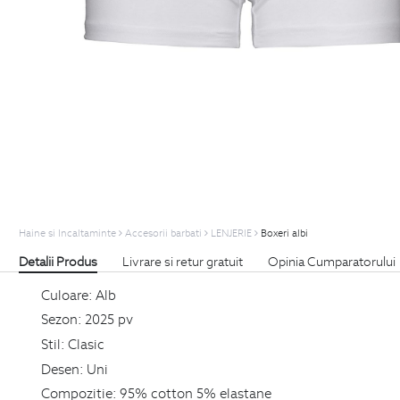
Haine si Incaltaminte
Accesorii barbati
LENJERIE
Boxeri albi
Detalii Produs
Livrare si retur gratuit
Opinia Cumparatorului
Culoare:
Alb
Sezon:
2025 pv
Stil:
Clasic
Desen:
Uni
Compozitie:
95% cotton 5% elastane