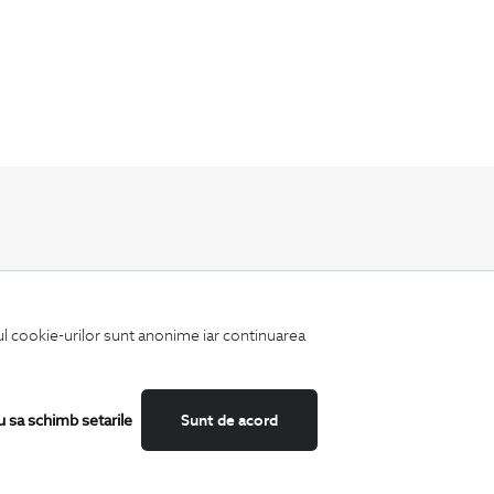
Fii mereu la curent cu noutatile noastre,
oferte speciale si trenduri in moda masculina.
iul cookie-urilor sunt anonime iar continuarea
u sa schimb setarile
Sunt de acord