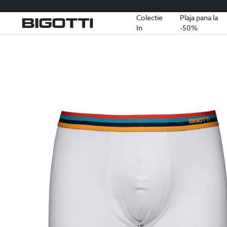
Colectie
Plaja pana la
In
-50%