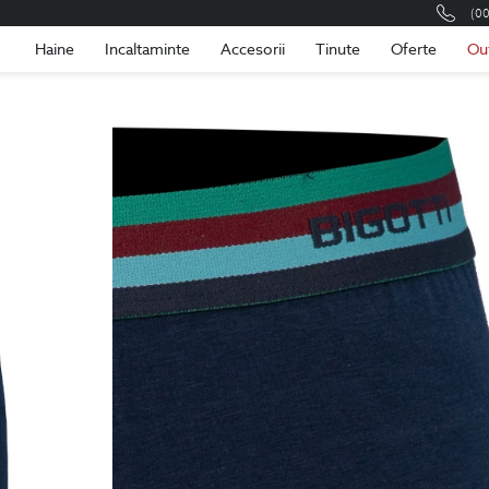
(0
Romania
Roma
Haine
Incaltaminte
Accesorii
Tinute
Oferte
Ou