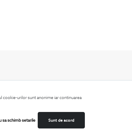
Fii mereu la curent cu noutatile noastre,
oferte speciale si trenduri in moda masculina.
iul cookie-urilor sunt anonime iar continuarea
u sa schimb setarile
Sunt de acord