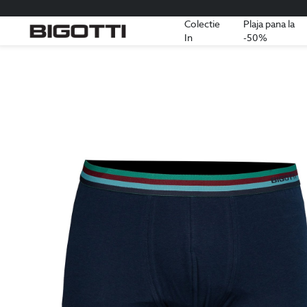
Colectie
Plaja pana la
In
-50%