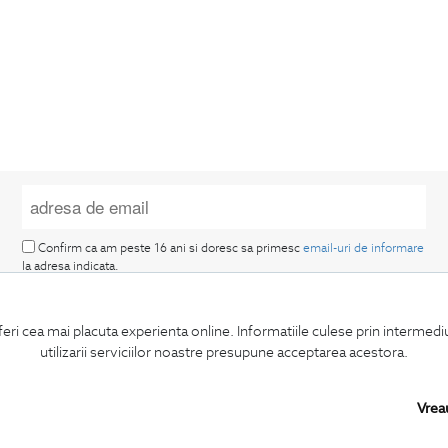
Confirm ca am peste 16 ani si doresc sa primesc
email-uri de informare
la adresa indicata.
feri cea mai placuta experienta online. Informatiile culese prin intermed
utilizarii serviciilor noastre presupune acceptarea acestora.
Vrea
MA ABONEZ