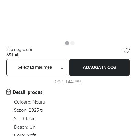
slip negru uni
65
Lei
Selectati marimea
ADAUGA IN COS
COD:
1442982
Detalii produs
Culoare:
Negru
Sezon:
2025 ti
Stil:
Clasic
Desen:
Uni
Corp:
Nofit