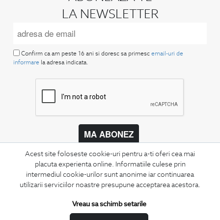
LA NEWSLETTER
Confirm ca am peste 16 ani si doresc sa primesc
email-uri de
informare
la adresa indicata.
MA ABONEZ
Fii mereu la curent cu noutatile noastre,
Acest site foloseste cookie-uri pentru a-ti oferi cea mai
oferte speciale si trenduri in moda masculina.
placuta experienta online. Informatiile culese prin
intermediul cookie-urilor sunt anonime iar continuarea
utilizarii serviciilor noastre presupune acceptarea acestora.
CONCIERGE
Termeni si conditii
Vreau sa schimb setarile
Schimburi si retur