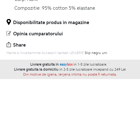
Compozitie:
95% cotton 5% elastane
Disponibilitate produs in magazine
Opinia cumparatorului
Share
Haine si Incaltaminte
Accesorii barbati
LENJERIE
Slip negru uni
Livrare gratuita in
easy
box
in 1-5 zile lucratoare.
`
Livrare gratuita la domiciliu
in 2-5 zile lucratoare incepand cu 249 Lei
Din motive de igiena, lenjeria intima nu poate fi returnata.