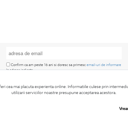
Confirm ca am peste 16 ani si doresc sa primesc
email-uri de informare
la adresa indicata.
feri cea mai placuta experienta online. Informatiile culese prin intermed
utilizarii serviciilor noastre presupune acceptarea acestora.
Vrea
MA ABONEZ