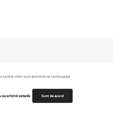
Fii mereu la curent cu noutatile noastre,
oferte speciale si trenduri in moda masculina.
iul cookie-urilor sunt anonime iar continuarea
u sa schimb setarile
Sunt de acord