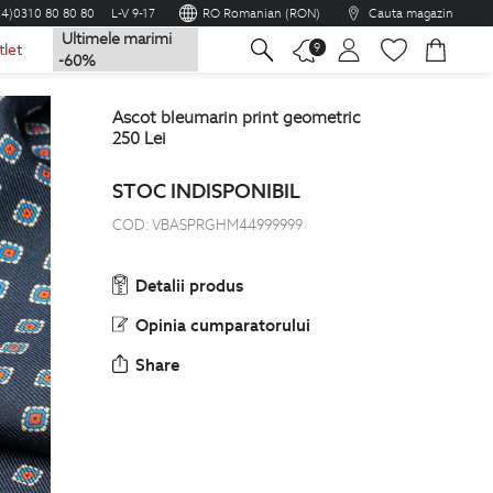
04)0310 80 80 80
L-V 9-17
RO Romanian (RON)
Cauta magazin
Ultimele marimi
na
9
tlet
-60%
ascot bleumarin print geometric
250
Lei
STOC INDISPONIBIL
COD:
VBASPRGHM44999999
Detalii produs
Opinia cumparatorului
Share