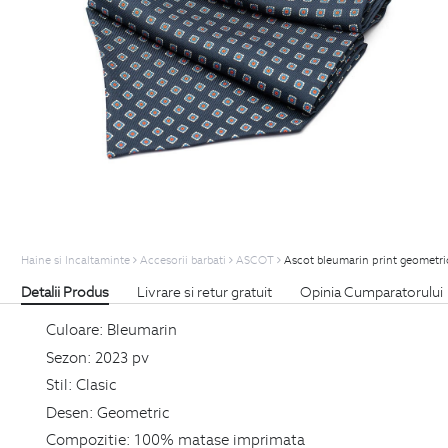
Haine si Incaltaminte
Accesorii barbati
ASCOT
Ascot bleumarin print geometri
Detalii Produs
Livrare si retur gratuit
Opinia Cumparatorului
Culoare:
Bleumarin
Sezon:
2023 pv
Stil:
Clasic
Desen:
Geometric
Compozitie:
100% matase imprimata