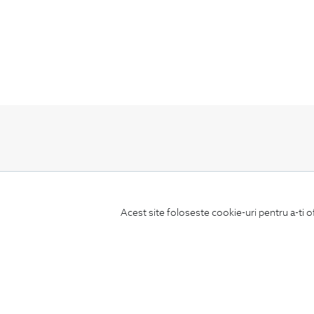
ABONEAZA-TE
LA NEWSLETTER
Acest site foloseste cookie-uri pentru a-ti o