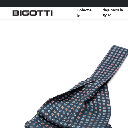
Colectie
Plaja pana la
In
-50%