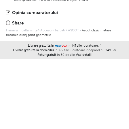
Opinia cumparatorului
Share
Haine si Incaltaminte
Accesorii barbati
ASCOT
Ascot clasic matase
naturala oranj print geometric
Livrare gratuita in
easy
box
in 1-5 zile lucratoare.
`
Livrare gratuita la domiciliu
in 2-5 zile lucratoare incepand cu 249 Lei
Retur gratuit
in 30 de zile
Vezi detalii