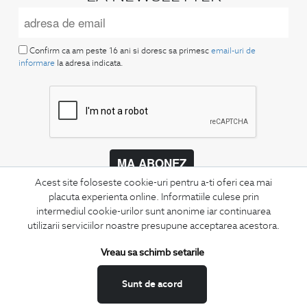
Confirm ca am peste 16 ani si doresc sa primesc
email-uri de
informare
la adresa indicata.
MA ABONEZ
Acest site foloseste cookie-uri pentru a-ti oferi cea mai
Fii mereu la curent cu noutatile noastre,
placuta experienta online. Informatiile culese prin
oferte speciale si trenduri in moda masculina.
intermediul cookie-urilor sunt anonime iar continuarea
utilizarii serviciilor noastre presupune acceptarea acestora.
CONCIERGE
Vreau sa schimb setarile
Termeni si conditii
Schimburi si retur
Sunt de acord
Securitatea datelor