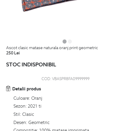
ascot clasic matase naturala oranj print geometric
250
Lei
STOC INDISPONIBIL
COD:
VBASPR8FA09999999
Detalii produs
Culoare:
Oranj
Sezon:
2021 ti
Stil:
Clasic
Desen:
Geometric
Compozitie:
100% matase imprimata