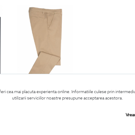
feri cea mai placuta experienta online. Informatiile culese prin intermed
pantaloni slim bej uni
utilizarii serviciilor noastre presupune acceptarea acestora.
450
Lei
| -20% Off
360
Lei
Vrea