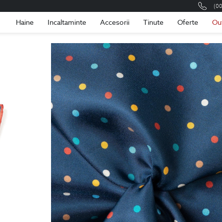
(0
Romania
Roma
Haine
Incaltaminte
Accesorii
Tinute
Oferte
Ou