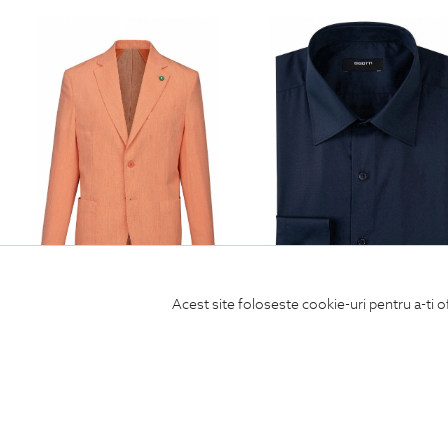
Acest site foloseste cookie-uri pentru a-ti o
sacou oranj uni
camasa slim bleumarin uni
990
Lei
| -30% Off
693
Lei
390
Lei