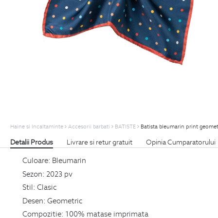
Haine si Incaltaminte
Accesorii barbati
BATISTE
Batista bleumarin print geomet
Detalii Produs
Livrare si retur gratuit
Opinia Cumparatorului
Culoare:
Bleumarin
Sezon:
2023 pv
Stil:
Clasic
Desen:
Geometric
Compozitie:
100% matase imprimata