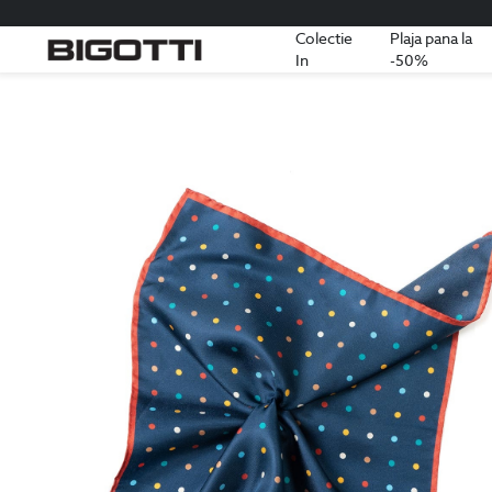
Colectie
Plaja pana la
In
-50%