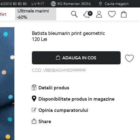
04)0310 80 80 80
L-V 9-17
RO Romanian (RON)
Cauta magazin
Ultimele marimi
na
9
tlet
-60%
batista bleumarin print geometric
120
Lei
ADAUGA IN COS
COD:
VBBSBAGHM50999999
Detalii produs
Disponibilitate produs in magazine
Opinia cumparatorului
Share