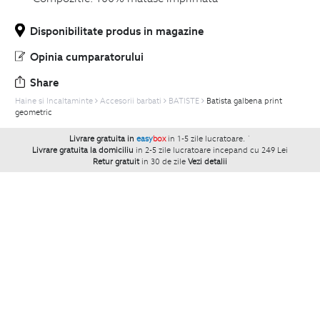
Disponibilitate produs in magazine
Opinia cumparatorului
Share
Haine si Incaltaminte
Accesorii barbati
BATISTE
Batista galbena print
geometric
Livrare gratuita in
easy
box
in 1-5 zile lucratoare.
`
Livrare gratuita la domiciliu
in 2-5 zile lucratoare incepand cu 249 Lei
Retur gratuit
in 30 de zile
Vezi detalii