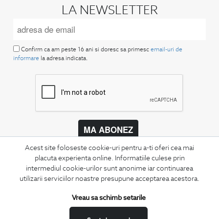
LA NEWSLETTER
Confirm ca am peste 16 ani si doresc sa primesc
email-uri de
informare
la adresa indicata.
MA ABONEZ
Acest site foloseste cookie-uri pentru a-ti oferi cea mai
Fii mereu la curent cu noutatile noastre,
oferte speciale si trenduri in moda masculina.
placuta experienta online. Informatiile culese prin
intermediul cookie-urilor sunt anonime iar continuarea
utilizarii serviciilor noastre presupune acceptarea acestora.
CONCIERGE
Termeni si conditii
Vreau sa schimb setarile
Schimburi si retur