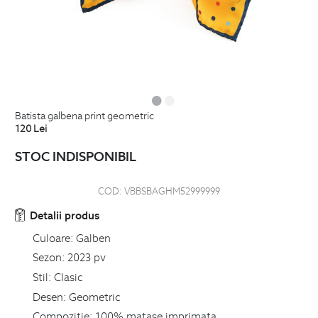
batista galbena print geometric
120
Lei
STOC INDISPONIBIL
COD:
VBBSBAGHM52999999
Detalii produs
Culoare:
Galben
Sezon:
2023 pv
Stil:
Clasic
Desen:
Geometric
Compozitie:
100% matase imprimata