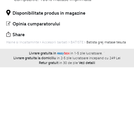
Disponibilitate produs in magazine
Opinia cumparatorului
Share
Haine si Incaltaminte
Accesorii barbati
BATISTE
Batista grej matase tesuta
Livrare gratuita in
easy
box
in 1-5 zile lucratoare.
`
Livrare gratuita la domiciliu
in 2-5 zile lucratoare incepand cu 249 Lei
Retur gratuit
in 30 de zile
Vezi detalii