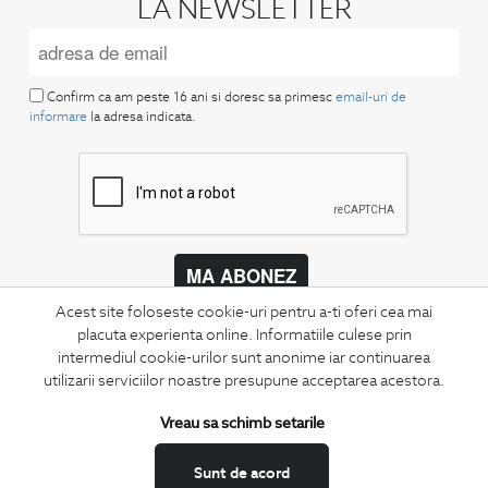
LA NEWSLETTER
Confirm ca am peste 16 ani si doresc sa primesc
email-uri de
informare
la adresa indicata.
MA ABONEZ
Acest site foloseste cookie-uri pentru a-ti oferi cea mai
Fii mereu la curent cu noutatile noastre,
placuta experienta online. Informatiile culese prin
oferte speciale si trenduri in moda masculina.
intermediul cookie-urilor sunt anonime iar continuarea
utilizarii serviciilor noastre presupune acceptarea acestora.
CONCIERGE
Termeni si conditii
Vreau sa schimb setarile
Schimburi si retur
Sunt de acord
Securitatea datelor