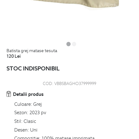
batista grej matase tesuta
120
Lei
STOC INDISPONIBIL
COD:
VBBSBAGHO37999999
Detalii produs
Culoare:
Grej
Sezon:
2023 pv
Stil:
Clasic
Desen:
Uni
Compozitie:
100% matase imprimata