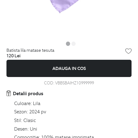
batista lila matase tesuta
120
Lei
ADAUGA IN COS
COD:
VBBSBAIHZ10999999
Detalii produs
Culoare:
Lila
Sezon:
2024 pv
Stil:
Clasic
Desen:
Uni
Compozitie:
100% matase imprimata