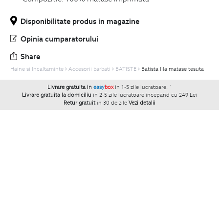
Disponibilitate produs in magazine
Opinia cumparatorului
Share
Haine si Incaltaminte
Accesorii barbati
BATISTE
Batista lila matase tesuta
Livrare gratuita in
easy
box
in 1-5 zile lucratoare.
`
Livrare gratuita la domiciliu
in 2-5 zile lucratoare incepand cu 249 Lei
Retur gratuit
in 30 de zile
Vezi detalii