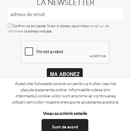
LA NEWSLETTER
Confirm ca am peste 16 ani si doresc sa primesc
email-uri de
informare
la adresa indicata.
MA ABONEZ
Acest site foloseste cookie-uri pentru a-ti oferi cea mai
Fii mereu la curent cu noutatile noastre,
placuta experienta online. Informatiile culese prin
oferte speciale si trenduri in moda masculina.
intermediul cookie-urilor sunt anonime iar continuarea
utilizarii serviciilor noastre presupune acceptarea acestora.
CONCIERGE
Termeni si conditii
Vreau sa schimb setarile
Schimburi si retur
Sunt de acord
Securitatea datelor