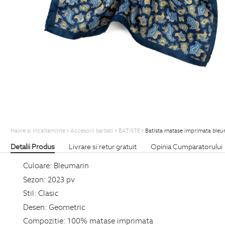
Haine si Incaltaminte
Accesorii barbati
BATISTE
Batista matase imprimata bleum
Detalii Produs
Livrare si retur gratuit
Opinia Cumparatorului
Culoare:
Bleumarin
Sezon:
2023 pv
Stil:
Clasic
Desen:
Geometric
Compozitie:
100% matase imprimata