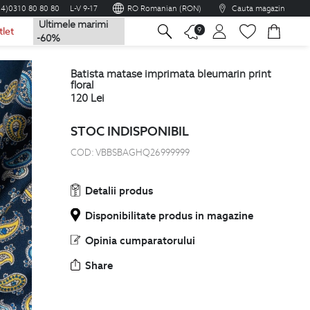
04)0310 80 80 80
L-V 9-17
RO Romanian (RON)
Cauta magazin
Ultimele marimi
na
9
tlet
-60%
batista matase imprimata bleumarin print
floral
120
Lei
STOC INDISPONIBIL
COD:
VBBSBAGHQ26999999
Detalii produs
Disponibilitate produs in magazine
Opinia cumparatorului
Share