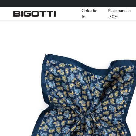
Colectie
Plaja pana la
In
-50%