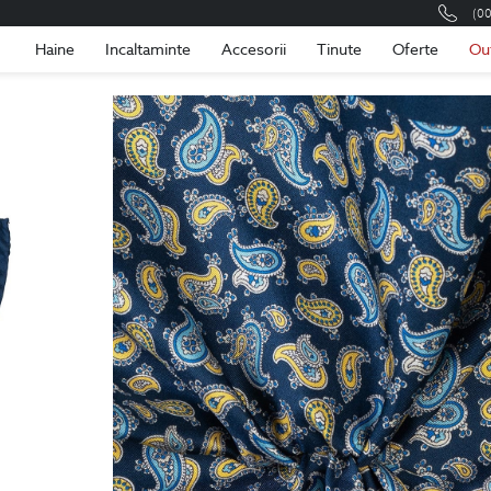
(0
Romania
Roma
Haine
Incaltaminte
Accesorii
Tinute
Oferte
Ou