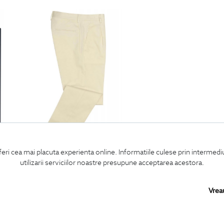
feri cea mai placuta experienta online. Informatiile culese prin intermed
pantaloni slim albi uni
utilizarii serviciilor noastre presupune acceptarea acestora.
450
Lei
Vrea