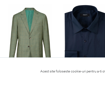
Acest site foloseste cookie-uri pentru a-ti o
sacou verde in carouri
camasa slim bleumarin uni
850
Lei
| -55% Off
382.5
Lei
390
Lei