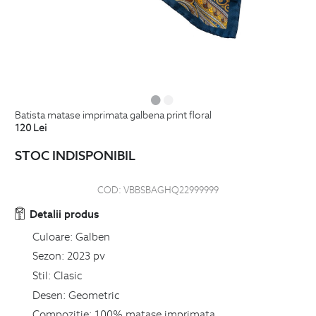
batista matase imprimata galbena print floral
120
Lei
STOC INDISPONIBIL
COD:
VBBSBAGHQ22999999
Detalii produs
Culoare:
Galben
Sezon:
2023 pv
Stil:
Clasic
Desen:
Geometric
Compozitie:
100% matase imprimata