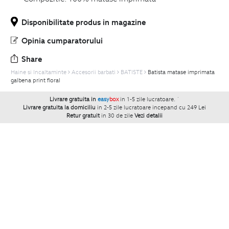
Disponibilitate produs in magazine
Opinia cumparatorului
Share
Haine si Incaltaminte
Accesorii barbati
BATISTE
Batista matase imprimata
galbena print floral
Livrare gratuita in
easy
box
in 1-5 zile lucratoare.
`
Livrare gratuita la domiciliu
in 2-5 zile lucratoare incepand cu 249 Lei
Retur gratuit
in 30 de zile
Vezi detalii