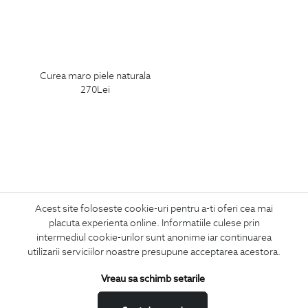
curea maro piele naturala
270
Lei
Acest site foloseste cookie-uri pentru a-ti oferi cea mai
ABONEAZA-TE
placuta experienta online. Informatiile culese prin
intermediul cookie-urilor sunt anonime iar continuarea
LA NEWSLETTER
utilizarii serviciilor noastre presupune acceptarea acestora.
Vreau sa schimb setarile
Confirm ca am peste 16 ani si doresc sa primesc
email-uri de