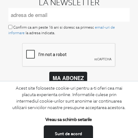
LA NEWSLETTER
Confirm ca am peste 16 ani si doresc sa primesc
email-uri de
informare
la adresa indicata.
MA ABONEZ
Acest site foloseste cookie-uri pentru a-ti oferi cea mai
Fii mereu la curent cu noutatile noastre,
placuta experienta online. Informatiile culese prin
oferte speciale si trenduri in moda masculina.
intermediul cookie-urilor sunt anonime iar continuarea
utilizarii serviciilor noastre presupune acceptarea acestora.
CONCIERGE
Termeni si conditii
Vreau sa schimb setarile
Schimburi si retur
Sunt de acord
Securitatea datelor