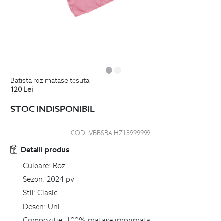
batista roz matase tesuta
120
Lei
STOC INDISPONIBIL
COD:
VBBSBAIHZ13999999
Detalii produs
Culoare:
Roz
Sezon:
2024 pv
Stil:
Clasic
Desen:
Uni
Compozitie:
100% matase imprimata