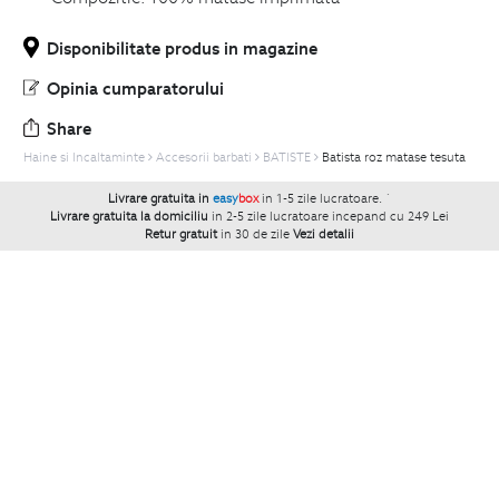
Disponibilitate produs in magazine
Opinia cumparatorului
Share
Haine si Incaltaminte
Accesorii barbati
BATISTE
Batista roz matase tesuta
Livrare gratuita in
easy
box
in 1-5 zile lucratoare.
`
Livrare gratuita la domiciliu
in 2-5 zile lucratoare incepand cu 249 Lei
Retur gratuit
in 30 de zile
Vezi detalii