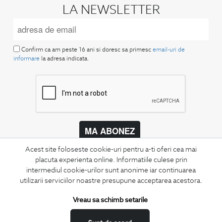
LA NEWSLETTER
Confirm ca am peste 16 ani si doresc sa primesc
email-uri de
informare
la adresa indicata.
MA ABONEZ
Acest site foloseste cookie-uri pentru a-ti oferi cea mai
Fii mereu la curent cu noutatile noastre,
oferte speciale si trenduri in moda masculina.
placuta experienta online. Informatiile culese prin
intermediul cookie-urilor sunt anonime iar continuarea
utilizarii serviciilor noastre presupune acceptarea acestora.
CONCIERGE
Termeni si conditii
Vreau sa schimb setarile
Schimburi si retur