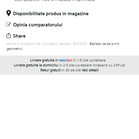
Disponibilitate produs in magazine
Opinia cumparatorului
Share
Haine si Incaltaminte
Accesorii barbati
BATISTE
Batista verde print
geometric
Livrare gratuita in
easy
box
in 1-5 zile lucratoare.
`
Livrare gratuita la domiciliu
in 2-5 zile lucratoare incepand cu 249 Lei
Retur gratuit
in 30 de zile
Vezi detalii