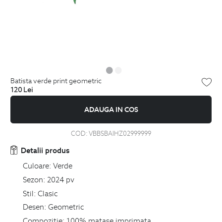
batista verde print geometric
120
Lei
ADAUGA IN COS
COD:
VBBSBAIHZ02999999
Detalii produs
Culoare:
Verde
Sezon:
2024 pv
Stil:
Clasic
Desen:
Geometric
Compozitie:
100% matase imprimata