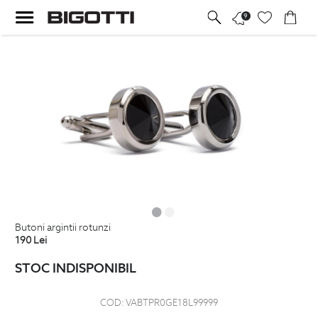
9
butoni argintii rotunzi
190
Lei
STOC INDISPONIBIL
COD:
VABTPR0GE18L99999