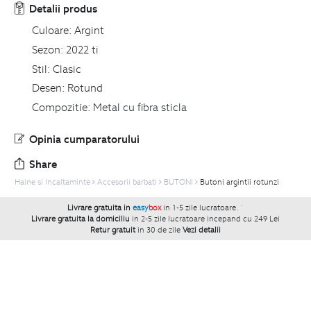
Detalii produs
Culoare:
Argint
Sezon:
2022 ti
Stil:
Clasic
Desen:
Rotund
Compozitie:
Metal cu fibra sticla
Opinia cumparatorului
Share
Haine si Incaltaminte
Accesorii barbati
BUTONI
Butoni argintii rotunzi
Livrare gratuita in
easy
box
in 1-5 zile lucratoare.
`
Livrare gratuita la domiciliu
in 2-5 zile lucratoare incepand cu 249 Lei
Retur gratuit
in 30 de zile
Vezi detalii